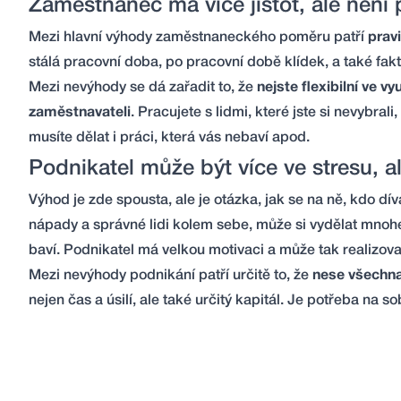
Zaměstnanec má více jistot, ale nen
Mezi hlavní výhody zaměstnaneckého poměru patří
prav
stálá pracovní doba, po pracovní době klídek, a také fakt, 
Mezi nevýhody se dá zařadit to, že
nejste flexibilní ve 
zaměstnavateli
. Pracujete s lidmi, které jste si nevybra
musíte dělat i práci, která vás nebaví apod.
Podnikatel může být více ve stresu, 
Výhod je zde spousta, ale je otázka, jak se na ně, kdo dí
nápady a správné lidi kolem sebe, může si vydělat mnoh
baví. Podnikatel má velkou motivaci a může tak realizova
Mezi nevýhody podnikání patří určitě to, že
nese všechna
nejen čas a úsilí, ale také určitý kapitál. Je potřeba na s