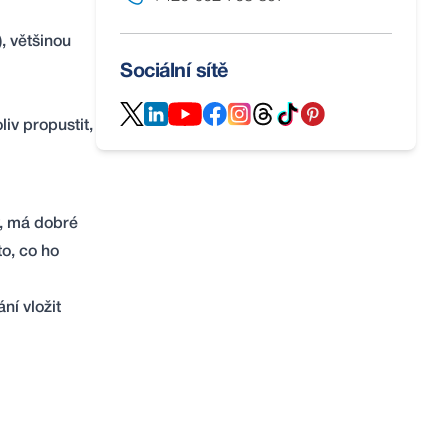
, většinou
Sociální sítě
liv propustit,
ý, má dobré
o, co ho
ní vložit