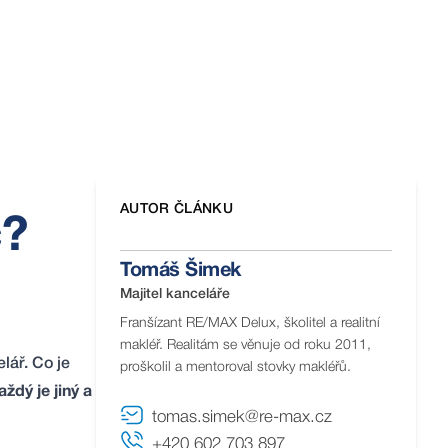
AUTOR ČLÁNKU
c?
Tomáš Šimek
Majitel kanceláře
Franšízant RE/MAX Delux, školitel a realitní
makléř. Realitám se věnuje od roku 2011,
lář. Co je
proškolil a mentoroval stovky makléřů.
aždý je jiný a
tomas.simek@re-max.cz
+420 602 703 897