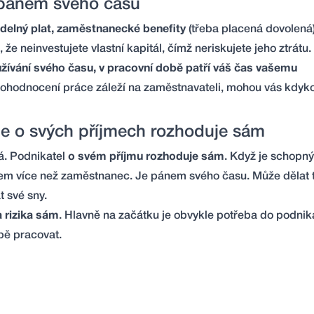
í pánem svého času
idelný plat, zaměstnanecké benefity
(třeba placená dovolená)
že neinvestujete vlastní kapitál, čímž neriskujete jeho ztrátu.
využívání svého času, v pracovní době patří váš čas vašemu
li, ohodnocení práce záleží na zaměstnavateli, mohou vás kdyko
ale o svých příjmech rozhoduje sám
vá. Podnikatel
o svém příjmu rozhoduje sám
. Když je schopn
em více než zaměstnanec. Je pánem svého času. Může dělat t
t své sny.
 rizika sám
. Hlavně na začátku je obvykle potřeba do podniká
obě pracovat.