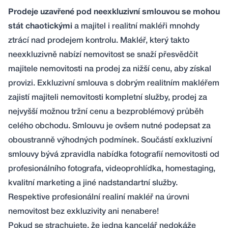
Prodeje uzavřené pod neexkluzivní smlouvou se mohou
stát chaotickými
a majitel i realitní makléři mnohdy
ztrácí nad prodejem kontrolu. Makléř, který takto
neexkluzivně nabízí nemovitost se snaží přesvědčit
majitele nemovitosti na prodej za nižší cenu, aby získal
provizi. Exkluzivní smlouva s dobrým realitním makléřem
zajistí majiteli nemovitosti kompletní služby, prodej za
nejvyšší možnou tržní cenu a bezproblémový průběh
celého obchodu. Smlouvu je ovšem nutné podepsat za
oboustranně výhodných podmínek. Součástí exkluzivní
smlouvy bývá zpravidla nabídka fotografií nemovitosti od
profesionálního fotografa, videoprohlídka, homestaging,
kvalitní marketing a jiné nadstandartní služby.
Respektive profesionální realiní makléř na úrovni
nemovitost bez exkluzivity ani nenabere!
Pokud se strachujete, že jedna kancelář nedokáže