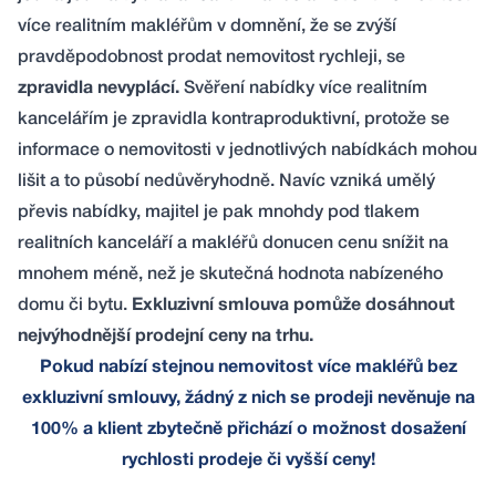
více realitním makléřům v domnění, že se zvýší
pravděpodobnost prodat nemovitost rychleji, se
zpravidla nevyplácí.
Svěření nabídky více realitním
kancelářím je zpravidla kontraproduktivní, protože se
informace o nemovitosti v jednotlivých nabídkách mohou
lišit a to působí nedůvěryhodně. Navíc vzniká umělý
převis nabídky, majitel je pak mnohdy pod tlakem
realitních kanceláří a makléřů donucen cenu snížit na
mnohem méně, než je skutečná hodnota nabízeného
domu či bytu.
Exkluzivní smlouva pomůže dosáhnout
nejvýhodnější prodejní ceny na trhu.
Pokud nabízí stejnou nemovitost více makléřů bez
exkluzivní smlouvy, žádný z nich se prodeji nevěnuje na
100% a klient zbytečně přichází o možnost dosažení
rychlosti prodeje či vyšší ceny!