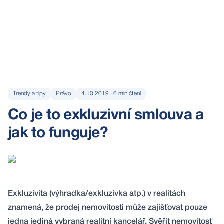
Trendy a tipy
Právo
4.10.2019
·
6
min čtení
Co je to exkluzivní smlouva a
jak to funguje?
Exkluzivita (výhradka/exkluzivka atp.) v realitách
znamená, že prodej nemovitosti může zajišťovat pouze
jedna jediná vybraná realitní kancelář. Svěřit nemovitost