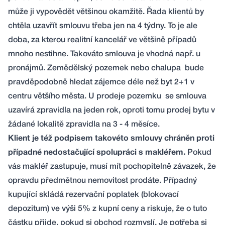
může ji vypovědět většinou okamžitě. Řada klientů by
chtěla uzavřít smlouvu třeba jen na 4 týdny. To je ale
doba, za kterou realitní kancelář ve většině případů
mnoho nestihne. Takováto smlouva je vhodná např. u
pronájmů. Zemědělský pozemek nebo chalupa bude
pravděpodobně hledat zájemce déle než byt 2+1 v
centru většího města. U prodeje pozemku se smlouva
uzavírá zpravidla na jeden rok, oproti tomu prodej bytu v
žádané lokalitě zpravidla na 3 - 4 měsíce.
Klient je též podpisem takovéto smlouvy chráněn proti
případné nedostačující spolupráci s makléřem.
Pokud
vás makléř zastupuje, musí mít pochopitelně závazek, že
opravdu předmětnou nemovitost prodáte. Případný
kupující skládá rezervační poplatek (blokovací
depozitum) ve výši 5% z kupní ceny a riskuje, že o tuto
částku přijde, pokud si obchod rozmyslí. Je potřeba si