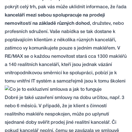
pokrýt celý trh, pak vás může uklidnit informace, že řada
kanceláří mezi sebou spolupracuje na prodeji
nemovitostí na základě různých dohod
, družstev, nebo
profesních sdružení. Vaše nabídka se tak dostane k
poptávajícím klientům z několika různých kanceláří,
zatímco vy komunikujete pouze s jedním makléřem. V
RE/MAX se o každou nemovitost stará cca 1300 makléřů
a 140 realitních kanceláří, kteří jsou jednak vázání
vnitropodnikovou směrnicí ke spolupráci, pobízí je k
tomu vnitřní IT systém a samozřejmě jsou k tomu školeni
Dobré je také uzavření smlouvy na dobu určitou, např. 3
nebo 6 měsíců. V případě, že je klient s činností
realitního makléře nespokojen, může po uplynutí
sjednané doby svěřit prodej jiné realitní kancelář. Či
pokud kancelář neplní, čemu se zavázala ve smlouvě