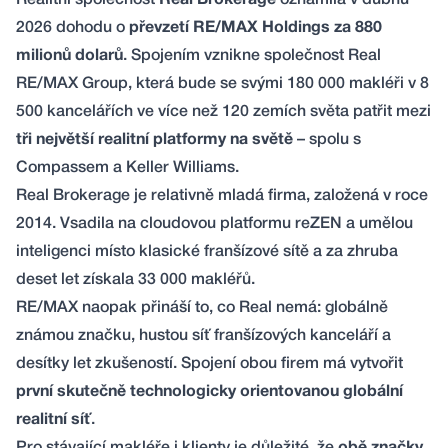
Realitní společnost
Real Brokerage
oznámila v dubnu
2026 dohodu
o
převzetí RE/MAX Holdings za 880
milionů dolarů
. Spojením vznikne společnost Real
RE/MAX Group, která bude se svými 180 000 makléři v 8
500 kancelářích ve více než 120 zemích světa patřit mezi
tři největší realitní platformy na světě
– spolu s
Compassem a Keller Williams.
Real Brokerage je relativně mladá firma, založená v roce
2014. Vsadila na cloudovou platformu reZEN a umělou
inteligenci místo klasické franšízové sítě a za zhruba
deset let získala 33 000 makléřů.
RE/MAX naopak přináší to, co Real nemá: globálně
známou značku, hustou síť franšízových kanceláří a
desítky let zkušeností. Spojení obou firem má vytvořit
první skutečně technologicky orientovanou globální
realitní síť
.