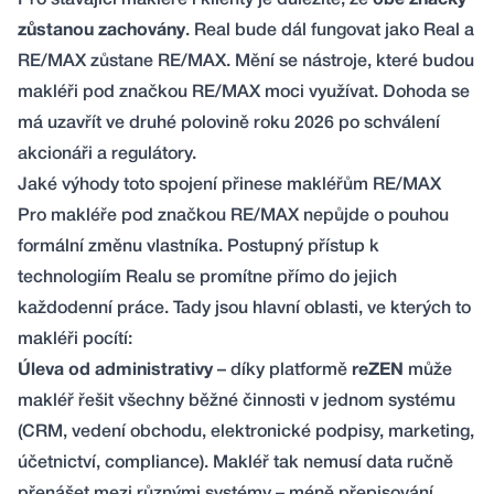
Pro stávající makléře i klienty je důležité, že
obě značky
zůstanou zachovány
. Real bude dál fungovat jako Real a
RE/MAX zůstane RE/MAX. Mění se nástroje, které budou
makléři pod značkou RE/MAX moci využívat. Dohoda se
má uzavřít ve druhé polovině roku 2026 po schválení
akcionáři a regulátory.
Jaké výhody toto spojení přinese makléřům RE/MAX
Pro makléře pod značkou RE/MAX nepůjde o pouhou
formální změnu vlastníka. Postupný přístup k
technologiím Realu se promítne přímo do jejich
každodenní práce. Tady jsou hlavní oblasti, ve kterých to
makléři pocítí:
Úleva od administrativy
– díky platformě
reZEN
může
makléř řešit všechny běžné činnosti v jednom systému
(CRM, vedení obchodu, elektronické podpisy, marketing,
účetnictví, compliance). Makléř tak nemusí data ručně