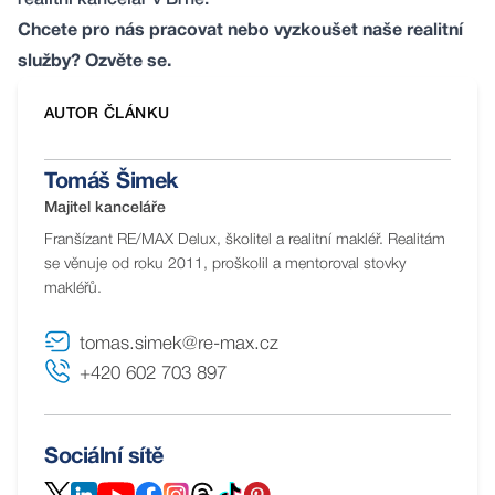
realitní kancelář v Brně
.
Chcete pro nás pracovat nebo vyzkoušet naše realitní
služby?
Ozvěte se
.
AUTOR ČLÁNKU
Tomáš Šimek
Majitel kanceláře
Franšízant RE/MAX Delux, školitel a realitní makléř. Realitám
se věnuje od roku 2011, proškolil a mentoroval stovky
makléřů.
tomas.simek@re-max.cz
+420 602 703 897
Sociální sítě