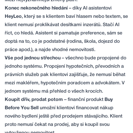
Mezi nejvýznamnější změny patří:
Konec nekonečného hledání
– díky AI asistentovi
HeyLeo
, který se s klientem baví hlasem nebo textem, se
klient nemusí proklikávat desítkami inzerátů. Stačí AI
říct, co hledá. Asistent si pamatuje preference, sám se
doptá na to, co je podstatné (rodina, škola, dojezd do
práce apod.), a najde vhodné nemovitosti.
Vše pod jednou střechou
– všechno bude propojené do
jednoho systému. Propojení hypotečních, převodních a
právních služeb pak klientovi zajišťuje, že nemusí běhat
mezi makléřem, hypotečním poradcem a advokátem. V
jednom systému má přehled o všech krocích.
Koupit dřív, prodat potom
– finanční produkt
Buy
Before You Sell
umožní klientovi financovat nákup
nového bydlení ještě před prodejem stávajícího. Klient
proto nemusí čekat na prodej, aby si koupil svou