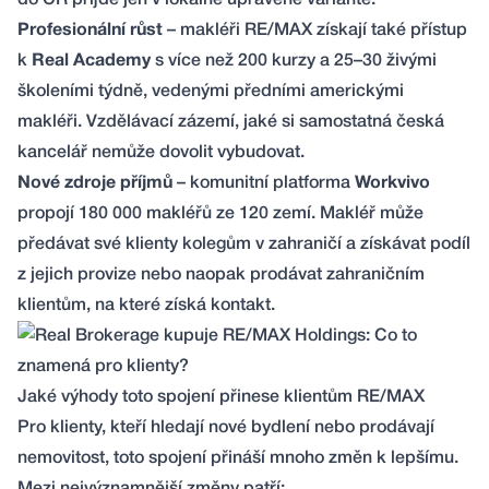
do ČR přijde jen v lokálně upravené variantě.
Profesionální růst
– makléři RE/MAX získají také přístup
k
Real Academy
s více než 200 kurzy a 25–30 živými
školeními týdně, vedenými předními americkými
makléři. Vzdělávací zázemí, jaké si samostatná česká
kancelář nemůže dovolit vybudovat.
Nové zdroje příjmů
– komunitní platforma
Workvivo
propojí 180 000 makléřů ze 120 zemí. Makléř může
předávat své klienty kolegům v zahraničí a získávat podíl
z jejich provize nebo naopak prodávat zahraničním
klientům, na které získá kontakt.
Jaké výhody toto spojení přinese klientům RE/MAX
Pro klienty, kteří hledají nové bydlení nebo prodávají
nemovitost, toto spojení přináší mnoho změn k lepšímu.