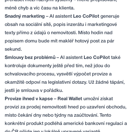
přenášet mezi různými systémy – méně přepisování,
méně chyb a víc času na klienta.
Snadný marketing
– AI asistent
Leo CoPilot
generuje
obsah na sociální sítě, popis inzerátu i marketingové
texty přímo z údajů o nemovitosti. Místo hodin nad
popisem domu bude mít makléř hotový post za pár
sekund.
Smlouvy bez problémů
– AI asistent
Leo CoPilot
také
kontroluje dokumenty ještě před tím, než jdou do
schvalovacího procesu, vysvětlí výpočet provize a
okamžitě odpoví na legislativní dotazy. Už žádné tápání,
jestli je smlouva v pořádku.
Provize ihned v kapse
–
Real Wallet
umožní získat
provizi za prodej nemovitosti hned po uzavření obchodu,
místo čekání dny nebo týdny na zaúčtování. Tento
konkrétní produkt podléhá americké bankovní regulaci a