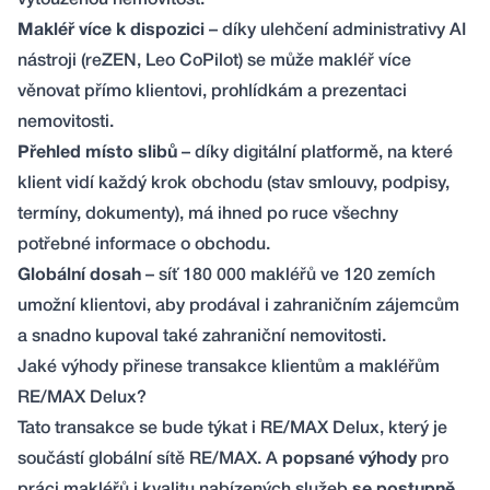
vytouženou nemovitost.
Makléř více k dispozici
– díky ulehčení administrativy AI
nástroji (reZEN, Leo CoPilot) se může makléř více
věnovat přímo klientovi, prohlídkám a prezentaci
nemovitosti.
Přehled místo slibů
– díky digitální platformě, na které
klient vidí každý krok obchodu (stav smlouvy, podpisy,
termíny, dokumenty), má ihned po ruce všechny
potřebné informace o obchodu.
Globální dosah
– síť 180 000 makléřů ve 120 zemích
umožní klientovi, aby prodával i zahraničním zájemcům
a snadno kupoval také zahraniční nemovitosti.
Jaké výhody přinese transakce klientům a makléřům
RE/MAX Delux?
Tato transakce se bude týkat i
RE/MAX Delux
, který je
součástí globální sítě RE/MAX. A
popsané výhody
pro