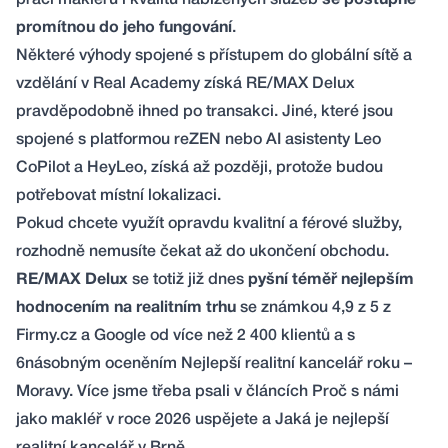
práci makléřů i kvalitu nabízených služeb
se postupně
promítnou do jeho fungování
.
Některé výhody spojené s přístupem do globální sítě a
vzdělání v Real Academy získá RE/MAX Delux
pravděpodobně ihned po transakci. Jiné, které jsou
spojené s platformou reZEN nebo AI asistenty Leo
CoPilot a HeyLeo, získá až později, protože budou
potřebovat místní lokalizaci.
Pokud chcete využít opravdu kvalitní a férové služby,
rozhodně nemusíte čekat až do ukončení obchodu.
RE/MAX Delux
se totiž již dnes
pyšní téměř nejlepším
hodnocením na realitním trhu
se známkou 4,9 z 5 z
Firmy.cz
a
Google
od více než 2 400 klientů a s
6násobným oceněním Nejlepší realitní kancelář roku –
Moravy. Více jsme třeba psali v článcích
Proč s námi
jako makléř v roce 2026 uspějete
a
Jaká je nejlepší