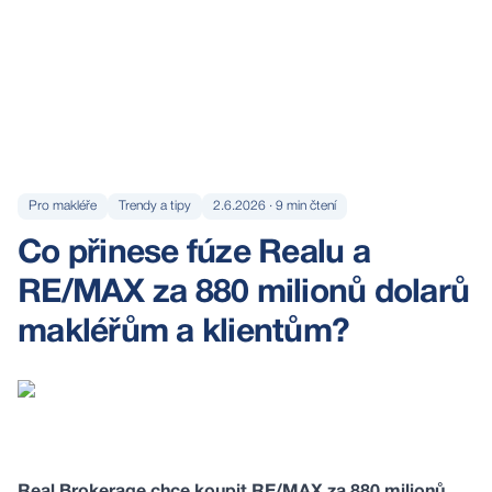
Pro makléře
Trendy a tipy
2.6.2026
·
9
min čtení
Co přinese fúze Realu a
RE/MAX za 880 milionů dolarů
makléřům a klientům?