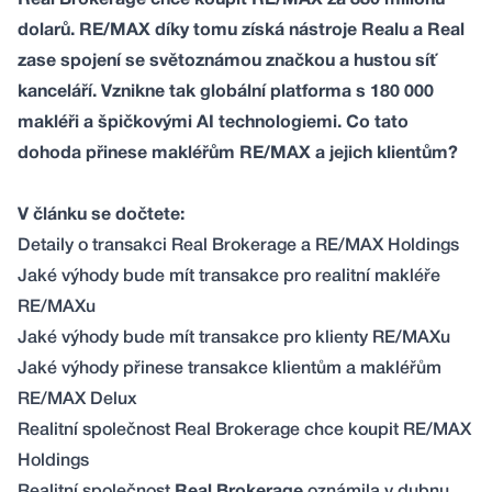
Real Brokerage chce koupit RE/MAX za 880 milionů
dolarů. RE/MAX díky tomu získá nástroje Realu a Real
zase spojení se světoznámou značkou a hustou síť
kanceláří. Vznikne tak globální platforma s 180 000
makléři a špičkovými AI technologiemi. Co tato
dohoda přinese makléřům RE/MAX a jejich klientům?
V článku se dočtete:
Detaily o transakci Real Brokerage a RE/MAX Holdings
Jaké výhody bude mít transakce pro realitní makléře
RE/MAXu
Jaké výhody bude mít transakce pro klienty RE/MAXu
Jaké výhody přinese transakce klientům a makléřům
RE/MAX Delux
Realitní společnost Real Brokerage chce koupit RE/MAX
Holdings