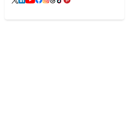
Potřebujete
poradit
?
Nebojte se nás zeptat. V Remax Delux jsme
profesionální a známe odpovědi na všechno kolem
nemovitostí!
delux@re-max.cz