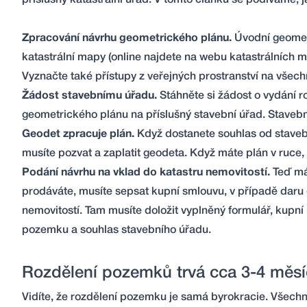
příslušný katastrální úřad. V tomto článku se podíváme,
Zpracování návrhu geometrického plánu.
Úvodní geometr
katastrální mapy (online najdete na webu katastrálních 
Vyznačte také přístupy z veřejných prostranství na vše
Žádost stavebnímu úřadu.
Stáhněte si žádost o vydání r
geometrického plánu na příslušný stavební úřad. Stavebn
Geodet zpracuje plán.
Když dostanete souhlas od stavební
musíte pozvat a zaplatit geodeta. Když máte plán v ruce, m
Podání návrhu na vklad do katastru nemovitostí.
Teď mát
prodáváte, musíte sepsat kupní smlouvu, v případě daru
nemovitostí. Tam musíte doložit vyplněný formulář, kupní
pozemku a souhlas stavebního úřadu.
Rozdělení pozemků trvá cca 3-4 měs
Vidíte, že rozdělení pozemku je samá byrokracie. Všech