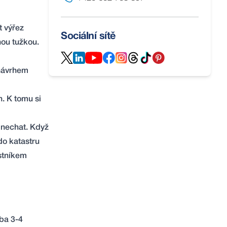
t výřez
Sociální sítě
nou tužkou.
 návrhem
. K tomu si
 nechat. Když
do katastru
astníkem
ba 3-4