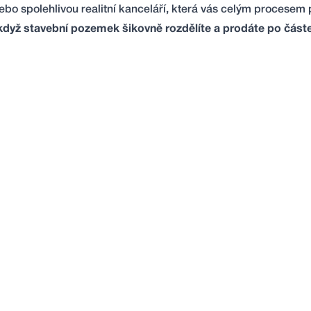
o spolehlivou realitní kanceláří, která vás celým procesem
když stavební pozemek šikovně rozdělíte a prodáte po část
esionální a