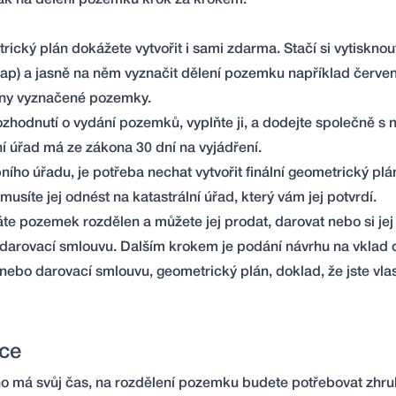
 jak na dělení pozemku krok za krokem.
ický plán dokážete vytvořit i sami zdarma. Stačí si vytisknou
map) a jasně na něm vyznačit dělení pozemku například červe
chny vyznačené pozemky.
ozhodnutí o vydání pozemků, vyplňte ji, a dodejte společně s
í úřad má ze zákona 30 dní na vyjádření.
ho úřadu, je potřeba nechat vytvořit finální geometrický plán
usíte jej odnést na katastrální úřad, který vám jej potvrdí.
e pozemek rozdělen a můžete jej prodat, darovat nebo si jej
 darovací smlouvu. Dalším krokem je podání návrhu na vklad 
 nebo darovací smlouvu, geometrický plán, doklad, že jste vl
íce
no má svůj čas, na rozdělení pozemku budete potřebovat zhru