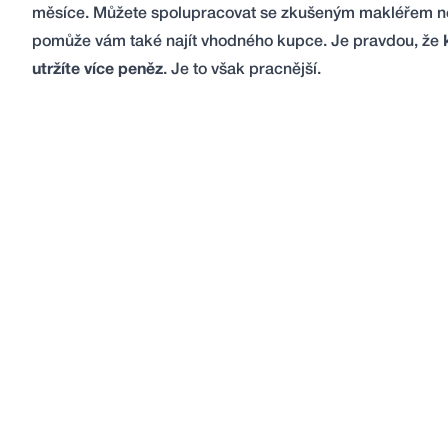
měsíce. Můžete spolupracovat se zkušeným makléřem neb
pomůže vám také najít vhodného kupce. Je pravdou, že
utržíte více peněz
. Je to však pracnější.
Potřebujete
poradit
?
Nebojte se nás zeptat. V Remax Delux jsme prof
známe odpovědi na všechno kolem nemovitostí!
delux@re-max.cz