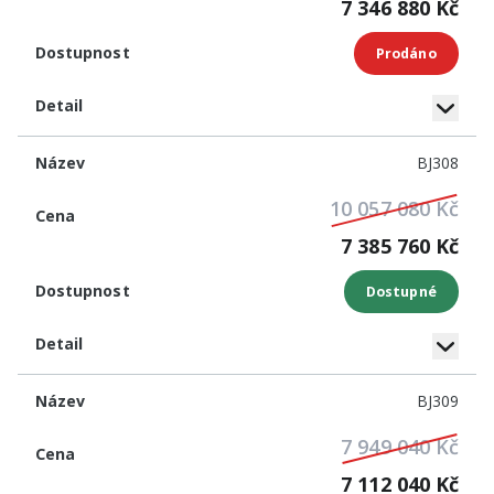
7 346 880 Kč
Prodáno
BJ308
10 057 080 Kč
7 385 760 Kč
Dostupné
BJ309
7 949 040 Kč
7 112 040 Kč