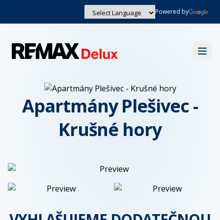
Powered by
Powered by
Translate
Otev
Apartmány Plešivec -
Krušné hory
VYHLAŠUJEME DODATEČNOU