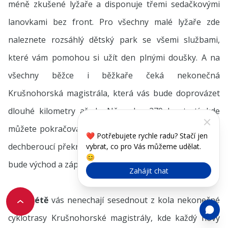
méně zkušené lyžaře a disponuje třemi sedačkovými
lanovkami bez front. Pro všechny malé lyžaře zde
naleznete rozsáhlý dětský park se všemi službami,
které vám pomohou si užít den plnými doušky. A na
všechny běžce i běžkaře čeká nekonečná
Krušnohorská magistrála, která vás bude doprovázet
dlouhé kilometry až do Německa, 270 km tratí, kde
můžete pokračovat ve sbírání kilometrů vašich toulek
❤️ Potřebujete rychle radu? Stačí jen
dechberoucí překrásnou krajinou. Jediným limitem vám
vybrat, co pro Vás můžeme udělat.
😊
bude východ a západ slunce, i když…
Zahájit chat
V létě
vás nenechají sesednout z kola nekonečné
cyklotrasy Krušnohorské magistrály, kde každý nový