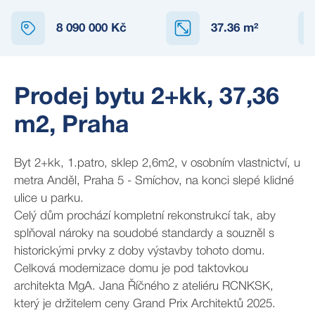
8 090 000 Kč
37.36
m²
Prodej bytu 2+kk, 37,36
m2, Praha
Byt 2+kk, 1.patro, sklep 2,6m2, v osobním vlastnictví, u
metra Anděl, Praha 5 - Smíchov, na konci slepé klidné
ulice u parku.
Celý dům prochází kompletní rekonstrukcí tak, aby
splňoval nároky na soudobé standardy a souzněl s
historickými prvky z doby výstavby tohoto domu.
Celková modernizace domu je pod taktovkou
architekta MgA. Jana Říčného z ateliéru RCNKSK,
který je držitelem ceny Grand Prix Architektů 2025.