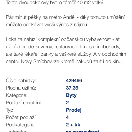
Tento dvoupokojový byt je téměř 40 m2 velký.
Pár minut pěšky na metro Anděl - díky tomuto umístění
můžete očekávat vyšší výnos z nájmu.
Lokalita nabízí komplexní občanskou vybavenost - ať
už různorodé kavárny, restaurace, fitness či obchody,
ale také lékaře, banky a veškeré služby. A v obchodním
centru Nový Smíchov lze kromě nákupů zajít i do kina.
A hned naproti domu jsou rozlehlé Sady Na Skalce,
ideální pro relaxaci, procházky i aktivní trávení volného
Číslo nabídky:
429466
času, což umocňuje atraktivitu této lokality.
Plocha užitná:
37.36
Kategorie:
Byty
Líbí se Vám tento projekt, ale chtěli byste typově jiný
Podlaží umístění:
2
byt? Napište mi nebo zavolejte a probereme další
Typ:
Prodej
varianty z nabídky.
Počet podlaží:
4
Podkategorie:
2 + kk