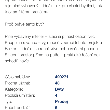
a je plně vybavený – ideální jak pro vlastní bydlení, tak
k okamžitému pronájmu.
Proč právě tento byt?
Plně vybavený interiér – stačí si přinést osobní věci
Koupelna s vanou – výjimečné v rámci tohoto projektu
Balkon – ideální na ranní kávu nebo večerní pohodu
Sklepní prostor přímo na patře – praktické řešení bez
schodů navíc
Vlastní parkovací stání – velký bonus v této lokalitě
Číslo nabídky:
420271
Lokalita:
Plocha užitná:
43
Kigginsova je klidná a příjemná ulice v rámci moderní
Kategorie:
Byty
čtvrti s kompletní občanskou vybaveností – v
Podlaží umístění:
4
docházkové vzdálenosti najdete obchody, kavárny i
Typ:
Prodej
dětské zábavní centrum, ideální pro mladé rodiny.
Počet podlaží:
6