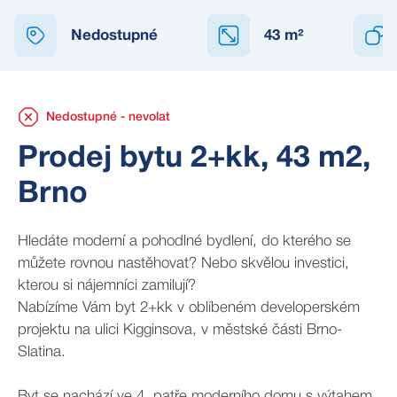
NEDOSTUPNÉ
Nedostupné
43
m²
Nedostupné - nevolat
Prodej bytu 2+kk, 43 m2,
Brno
Hledáte moderní a pohodlné bydlení, do kterého se
můžete rovnou nastěhovat? Nebo skvělou investici,
kterou si nájemníci zamilují?
Nabízíme Vám byt 2+kk v oblíbeném developerském
projektu na ulici Kigginsova, v městské části Brno-
Slatina.
Byt se nachází ve 4. patře moderního domu s výtahem