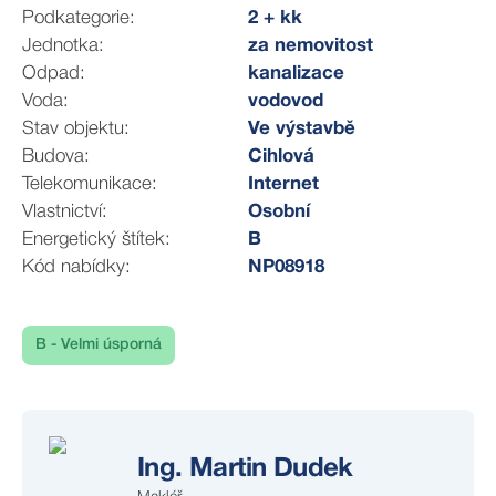
Podkategorie:
2 + kk
Lyžařské areály jsou dosažitelné během několika minut,
Jednotka:
za nemovitost
turistické a cyklotrasy začínající přímo před vašim
Odpad:
kanalizace
apartmánem.
Voda:
vodovod
Dostupnost z Prahy je cca 1,5 hodiny a z Liberce je
Stav objektu:
Ve výstavbě
cca 1hodinu.
Budova:
Cihlová
Celoroční provoz zajišťuje stálý výnos i maximální
Telekomunikace:
Internet
využitelnost pro vás nebo vaše hosty.
Vlastnictví:
Osobní
Energetický štítek:
B
V případě potřeby zajistíme také profesionální
Kód nabídky:
NP08918
financování nákupu nemovitosti.
Kompletní přehled k apartmánům naleznete na
rezidencestarymlyn
B - Velmi úsporná
Pro více informací a domluvení prohlídky mě kdykoliv
kontaktujte.
Ing. Martin Dudek