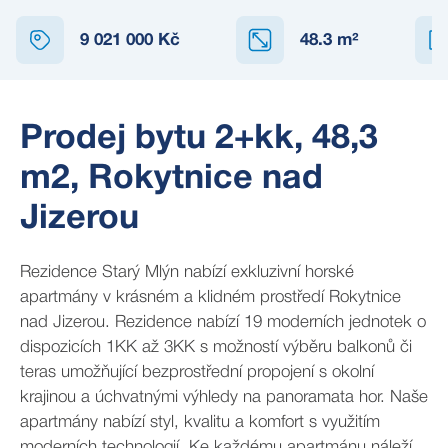
9 021 000 Kč
48.3
m²
Prodej bytu 2+kk, 48,3
m2, Rokytnice nad
Jizerou
Rezidence Starý Mlýn nabízí exkluzivní horské
apartmány v krásném a klidném prostředí Rokytnice
nad Jizerou. Rezidence nabízí 19 moderních jednotek o
dispozicích 1KK až 3KK s možností výběru balkonů či
teras umožňující bezprostřední propojení s okolní
krajinou a úchvatnými výhledy na panoramata hor. Naše
apartmány nabízí styl, kvalitu a komfort s využitím
moderních technologií. Ke každému apartmánu náleží