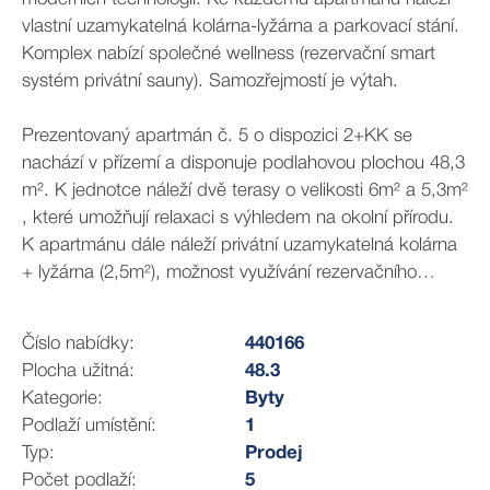
vlastní uzamykatelná kolárna-lyžárna a parkovací stání.
Komplex nabízí společné wellness (rezervační smart
systém privátní sauny). Samozřejmostí je výtah.
Prezentovaný apartmán č. 5 o dispozici 2+KK se
nachází v přízemí a disponuje podlahovou plochou 48,3
m². K jednotce náleží dvě terasy o velikosti 6m² a 5,3m²
, které umožňují relaxaci s výhledem na okolní přírodu.
K apartmánu dále náleží privátní uzamykatelná kolárna
+ lyžárna (2,5m²), možnost využívání rezervačního
systému společného wellness.
Číslo nabídky:
440166
Cena za apartmán je uváděna včetně parkovacího stání
Plocha užitná:
48.3
(v hodnotě 400tis Kč) a DPH s možností odpočtu ve
Kategorie:
Byty
výši 21%. Aktuálně nabízíme voucher na kuchyňskou
Podlaží umístění:
1
linku v hodnotě 100 tis Kč. Stavba byla již zahájena a
Typ:
Prodej
plánované dokončení je do konce roku 2026.
Počet podlaží:
5