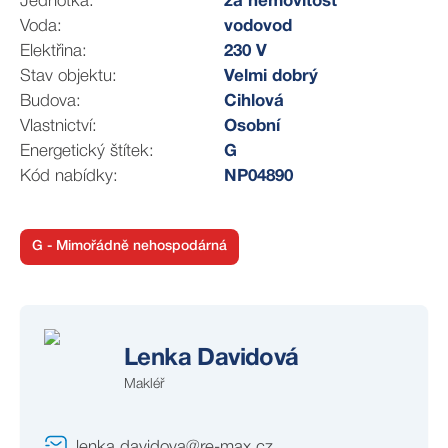
Jednotka:
za nemovitost
Platba do fondu oprav včetně záloh na služby činí pro 2
Voda:
vodovod
osobu 2.121 Kč/měs. (fond oprav – 207 Kč/měs.,
Elektřina:
230 V
vodné – stočné – 90 Kč/měs., ostatní poplatky – 1.824
Stav objektu:
Velmi dobrý
Kč/měs.). Elektřina – Centropol Energy, a.s. – cca
Budova:
Cihlová
5.000 Kč/měs.
Vlastnictví:
Osobní
Nemovitost spravuje Stavební bytové družstvo Plzeň -
Energetický štítek:
G
sever, sídlem Jagellonská 5, Plzeň.
Kód nabídky:
NP04890
G - Mimořádně nehospodárná
Lenka Davidová
Makléř
lenka.davidova@re-max.cz