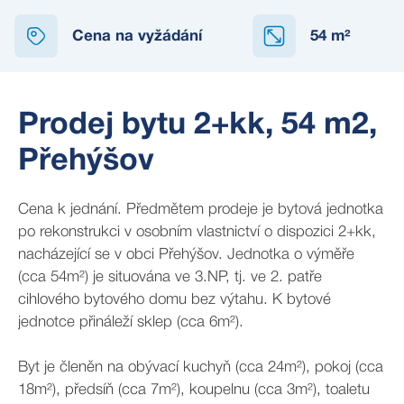
Cena na vyžádání
54
m²
Prodej bytu 2+kk, 54 m2,
Přehýšov
Cena k jednání. Předmětem prodeje je bytová jednotka
po rekonstrukci v osobním vlastnictví o dispozici 2+kk,
nacházející se v obci Přehýšov. Jednotka o výměře
(cca 54m²) je situována ve 3.NP, tj. ve 2. patře
cihlového bytového domu bez výtahu. K bytové
jednotce přináleží sklep (cca 6m²).
Byt je členěn na obývací kuchyň (cca 24m²), pokoj (cca
18m²), předsíň (cca 7m²), koupelnu (cca 3m²), toaletu