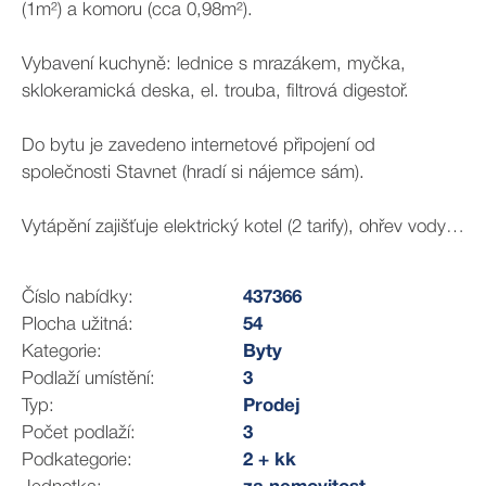
(1m²) a komoru (cca 0,98m²).
Vybavení kuchyně: lednice s mrazákem, myčka,
sklokeramická deska, el. trouba, filtrová digestoř.
Do bytu je zavedeno internetové připojení od
společnosti Stavnet (hradí si nájemce sám).
Vytápění zajišťuje elektrický kotel (2 tarify), ohřev vody -
el. bojler.
Číslo nabídky:
437366
Na půdě je k dispozici prostor pro sušení prádla,
Plocha užitná:
54
možnost využití zahrady kolem domu.
Kategorie:
Byty
Podlaží umístění:
3
Autobusová zastávka Nýřany Dioos je cca 2 min. od
Typ:
Prodej
domu – autobus jezdí pouze ve všední dny. Dále je
Počet podlaží:
3
možnost vlakového spojení na trati Plzeň – Domažlice s
Podkategorie:
2 + kk
nástupem ve stanici Nýřany.