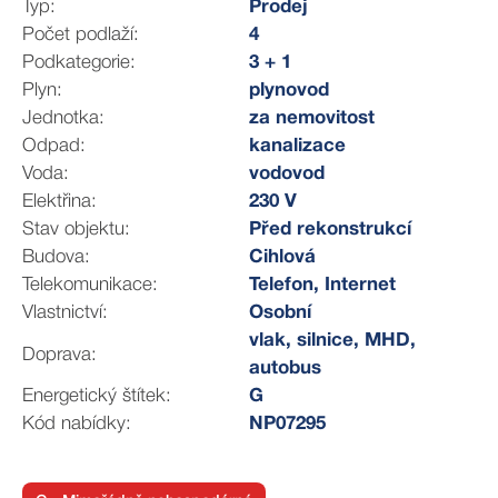
Typ:
Prodej
Před domem je možnost parkování, byt však není
Počet podlaží:
4
spojen s garáží ani vyhrazeným stáním.
Podkategorie:
3 + 1
Výhled na část Nového Města.
Plyn:
plynovod
Obchod, lékárna i nemocnice pár minut pěšky.
Jednotka:
za nemovitost
Odpad:
kanalizace
Poctivá cihla. Velkorysá plocha. Klidná lokalita.
Voda:
vodovod
Elektřina:
230 V
Prohlídky zajišťuji osobně.
Stav objektu:
Před rekonstrukcí
Rád vám ukážu možnosti i hodnotový potenciál této
Budova:
Cihlová
nemovitosti.
Telekomunikace:
Telefon, Internet
Vlastnictví:
Osobní
Uzavření prodeje je podmíněno následným schválením
vlak, silnice, MHD,
opatrovnickým soudem.
Doprava:
autobus
Energetický štítek:
G
Kód nabídky:
NP07295