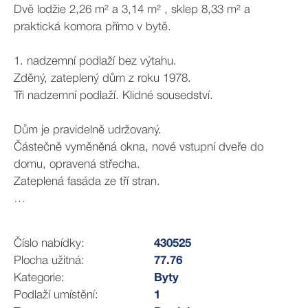
Dvě lodžie 2,26 m² a 3,14 m² , sklep 8,33 m² a
praktická komora přímo v bytě.
1. nadzemní podlaží bez výtahu.
Zděný, zateplený dům z roku 1978.
Tři nadzemní podlaží. Klidné sousedství.
Dům je pravidelně udržovaný.
Částečně vyměněná okna, nové vstupní dveře do
domu, opravená střecha.
Zateplená fasáda ze tří stran.
Byt je v původním stavu v 1. nadzemním podlaží.
A právě to je příležitost!
Číslo nabídky:
430525
Plocha užitná:
77.76
Neplatíte za cizí rekonstrukci. Nevstupujete do
Kategorie:
Byty
kompromisů. Uděláte si domov přesně podle sebe.
Podlaží umístění:
1