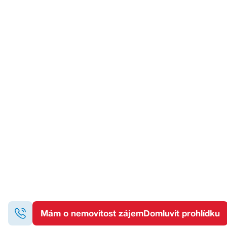
Chci
prohlídku nemovitosti
nebo
více informací.
Domluvte si prohlídku na nemovitosti anebo se mě na
cokoliv zeptejte, rád vám poradím.
delux@re-max.cz
+420 602 703 897
Mám o nemovitost zájem
Domluvit prohlídku