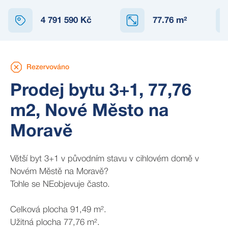
REZERVOVÁNO
4 791 590 Kč
77.76
m²
Rezervováno
Prodej bytu 3+1, 77,76
m2, Nové Město na
Moravě
Větší byt 3+1 v původním stavu v cihlovém domě v
Novém Městě na Moravě?
Tohle se NEobjevuje často.
Celková plocha 91,49 m².
Užitná plocha 77,76 m².