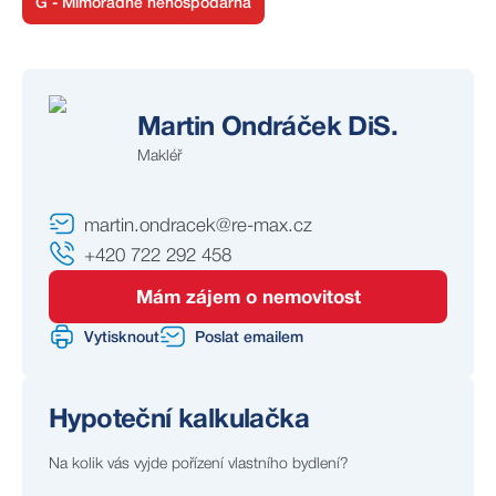
G - Mimořádně nehospodárná
Martin Ondráček DiS.
Makléř
martin.ondracek@re-max.cz
+420 722 292 458
Mám zájem o nemovitost
Vytisknout
Poslat emailem
Hypoteční kalkulačka
Na kolik vás vyjde pořízení vlastního bydlení?