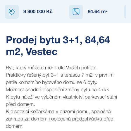
9 900 000 Kč
84.64
m²
Prodej bytu 3+1, 84,64
m2, Vestec
Byt, který můžete měnit dle Vašich potřeb.
Prakticky řešený byt 3+1 s terasou 7 m2, v prvním
patře komorního bytového domu se 6 byty.
Možnost snadné dispoziční změny bytu na 4+kk.
K bytu náleží ve výlučném vlastnictví parkovací stání
před domem.
K dispozici kočárkárna v přízemí domu, společná
zahrada za domem i oplocená předzahrádka před
domem.