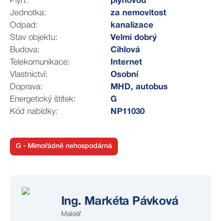
Plyn:
plynovod
rybníka), cyklostezky, …
Jednotka:
za nemovitost
Odpad:
kanalizace
Zaujala Vás tato nemovitost? Pro více informací i
Stav objektu:
Velmi dobrý
rezervaci prohlídky vyplňte kontaktní formulář. Nebo mi
Budova:
Cihlová
zavolejte.
Telekomunikace:
Internet
Těšíme se na Vás na prohlídce.
Vlastnictví:
Osobní
Doprava:
MHD, autobus
Energetický štítek:
G
Kód nabídky:
NP11030
G - Mimořádně nehospodárná
Ing. Markéta Pávková
Makléř