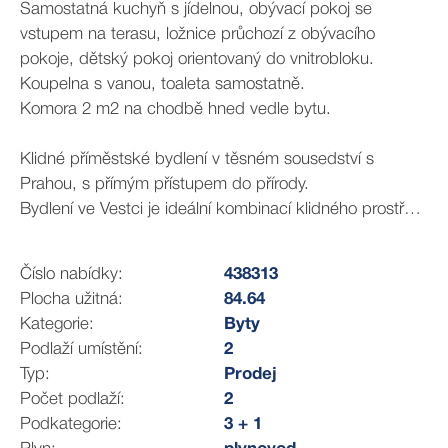
Samostatná kuchyň s jídelnou, obývací pokoj se
vstupem na terasu, ložnice průchozí z obývacího
pokoje, dětský pokoj orientovaný do vnitrobloku.
Koupelna s vanou, toaleta samostatně.
Komora 2 m2 na chodbě hned vedle bytu.
Klidné příměstské bydlení v těsném sousedství s
Prahou, s přímým přístupem do přírody.
Bydlení ve Vestci je ideální kombinací klidného prostředí
mimo ruch velkoměsta a zároveň těsné blízkosti Prahy -
přímé autobusové linky na metro C (Chodov/Opatov) a
Číslo nabídky:
438313
blízký nájezd na Pražský okruh i dálnice. Jedná se o
Plocha užitná:
84.64
dynamicky rostoucí obec s moderní výstavbou a
Kategorie:
Byty
dlouhodobě vysokým zájmem o bydlení. Součástí
Podlaží umístění:
2
občanské vybavenosti obce je mateřská škola,
Typ:
Prodej
návaznost na základní školy v okolí včetně školního
Počet podlaží:
2
autobusu, množství obchodů a restaurací, ale také
Podkategorie:
3 + 1
sportoviště, relaxační zóny (např. okolí Vesteckého