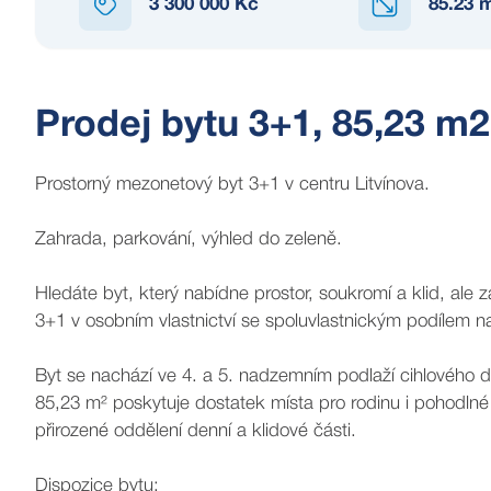
3 300 000 Kč
85.23
m
Prodej bytu 3+1, 85,23 m2,
Prostorný mezonetový byt 3+1 v centru Litvínova.
Zahrada, parkování, výhled do zeleně.
Hledáte byt, který nabídne prostor, soukromí a klid, ale
3+1 v osobním vlastnictví se spoluvlastnickým podílem n
Byt se nachází ve 4. a 5. nadzemním podlaží cihlového 
85,23 m² poskytuje dostatek místa pro rodinu i pohodlné 
přirozené oddělení denní a klidové části.
Dispozice bytu: