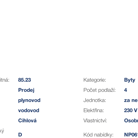
itná:
85.23
Kategorie:
Byty
Prodej
Počet podlaží:
4
plynovod
Jednotka:
za ne
vodovod
Elektřina:
230 V
Cihlová
Vlastnictví:
Osob
ký
D
Kód nabídky:
NP06
 bydlení, případně nabízí skvělý potenciál k modernizaci dl