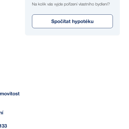
Na kolik vás vyjde pořízení vlastního bydlení?
Spočítat hypotéku
movitost
ní
133
e vlastního