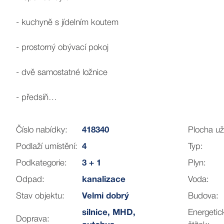
- kuchyně s jídelním koutem
- prostorný obývací pokoj
- dvě samostatné ložnice
- předsíň
- koupelna
Číslo nabídky:
418340
Plocha už
Podlaží umístění:
4
Typ:
- samostatné WC
Podkategorie:
3 + 1
Plyn:
- dvě komory
Odpad:
kanalizace
Voda:
Stav objektu:
Velmi dobrý
Budova:
- půdní prostor
silnice, MHD,
Energetic
Doprava:
Byt je v dobrém, udržovaném stavu – vhodný k okamžitému