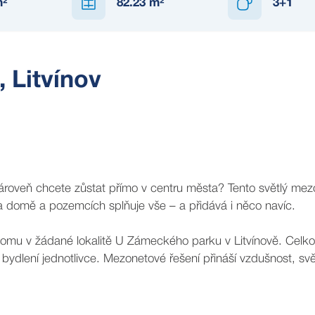
²
82.23
m²
3+1
 Litvínov
 zároveň chcete zůstat přímo v centru města? Tento světlý me
a domě a pozemcích splňuje vše – a přidává i něco navíc.
domu v žádané lokalitě U Zámeckého parku v Litvínově. Celk
bydlení jednotlivce. Mezonetové řešení přináší vzdušnost, svě