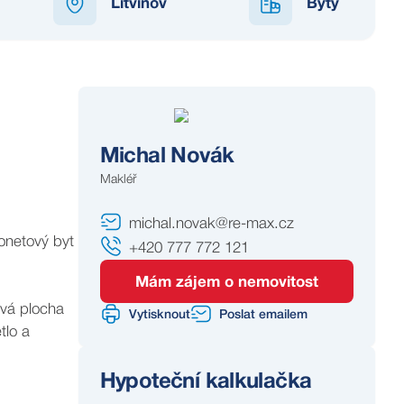
Litvínov
Byty
Michal Novák
Makléř
michal.novak@re-max.cz
zonetový byt
+420 777 772 121
Mám zájem o nemovitost
ová plocha
Vytisknout
Poslat emailem
tlo a
Hypoteční kalkulačka