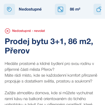
NEDOSTUPNÉ
Nedostupné
86
m²
Nedostupné - nevolat
Prodej bytu 3+1, 86 m2,
Přerov
Hledáte prostorné a klidné bydlení pro svou rodinu v
příjemné části města Přerov?
Máte rádi místo, kde se každodenní komfort přirozeně
propojuje s dostatkem světla, prostoru a soukromí?
Zažijte atmosféru domova, kde si můžete vychutnat
ranní kávu na balkoně orientovaném do tichého
vnitrobloku a trávit čas v příjemném prostředí, které