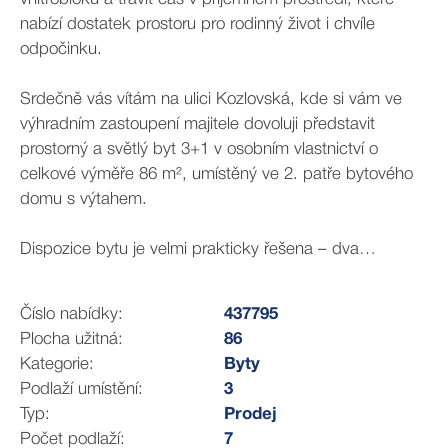
nabízí dostatek prostoru pro rodinný život i chvíle
odpočinku.
Srdečně vás vítám na ulici Kozlovská, kde si vám ve
výhradním zastoupení majitele dovoluji představit
prostorný a světlý byt 3+1 v osobním vlastnictví o
celkové výměře 86 m², umístěný ve 2. patře bytového
domu s výtahem.
Dispozice bytu je velmi prakticky řešena – dva
samostatné pokoje orientované na jih poskytují
dostatek denního světla i soukromí, zatímco obývací
Číslo nabídky:
437795
pokoj spolu s kuchyní směřují na sever.
Plocha užitná:
86
Dominantou bytu je prostorný obývací pokoj se
Kategorie:
Byty
vstupem na balkon orientovaný do klidného vnitrobloku,
Podlaží umístění:
3
který poskytuje ideální místo pro odpočinek. Velkým
Typ:
Prodej
benefitem jsou dva vstupy na balkon – z obývacího
Počet podlaží:
7