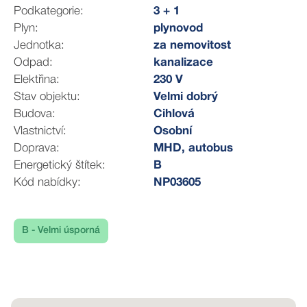
pokoje i z kuchyně, což zvyšuje komfort a praktičnost
Podkategorie:
3 + 1
užívání tohoto prostoru.
Plyn:
plynovod
Celý byt působí velmi světlým, vzdušným a
Jednotka:
za nemovitost
harmonickým dojmem a nabízí dostatek prostoru pro
Odpad:
kanalizace
pohodlné rodinné bydlení.
Elektřina:
230 V
Stav objektu:
Velmi dobrý
Byt je ve velmi dobrém a udržovaném stavu, přičemž v
Budova:
Cihlová
roce 2025 prošel rekonstrukcí koupelny. Vytápění je
Vlastnictví:
Osobní
řešeno kombinací elektrických přímotopů a moderních
Doprava:
MHD, autobus
infrapanelů, které zajišťují příjemné teplo, úsporný
Energetický štítek:
B
provoz a možnost individuální regulace teploty.
Kód nabídky:
NP03605
Benefitem je praktická komora umístěná přímo na patře
u bytu. K bytu dále náleží sklep a k dispozici jsou i
společné prostory - kolárna a sušárna.
B - Velmi úsporná
Bytový dům byl kolaudován v roce 2000 a postupně
prošel revitalizací. V roce 2017 proběhlo zateplení domu
a rekonstrukce střechy, v roce 2024 pak modernizace