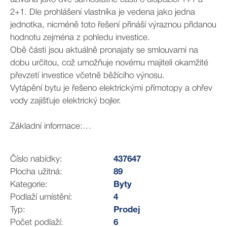
2+1. Dle prohlášení vlastníka je vedena jako jedna
jednotka, nicméně toto řešení přináší výraznou přidanou
hodnotu zejména z pohledu investice.
Obě části jsou aktuálně pronajaty se smlouvami na
dobu určitou, což umožňuje novému majiteli okamžité
převzetí investice včetně běžícího výnosu.
Vytápění bytu je řešeno elektrickými přímotopy a ohřev
vody zajišťuje elektrický bojler.
Základní informace:
Celková plocha 89 m² dle PV
Dispozice upravena na 1+1 a 2+1, 3. patro (4 NP)
Číslo nabídky:
437647
Dům bez výtahu
Plocha užitná:
89
Stav udržovaný, vhodný k dalšímu pronájmu
Kategorie:
Byty
Podlaží umístění:
4
Měsíční náklady na byt (od 01/2026) - zahrnuje obě
Typ:
Prodej
části:
Počet podlaží:
6