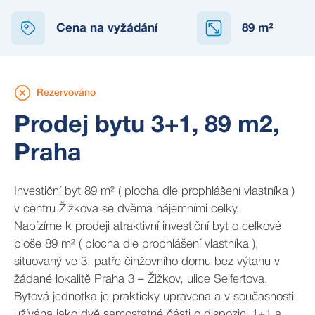
REZERVOVÁNO
Cena na vyžádání
89
m²
Rezervováno
Prodej bytu 3+1, 89 m2,
Praha
Investiční byt 89 m² ( plocha dle prophlášení vlastníka )
v centru Žižkova se dvěma nájemními celky.
Nabízíme k prodeji atraktivní investiční byt o celkové
ploše 89 m² ( plocha dle prophlášení vlastníka ),
situovaný ve 3. patře činžovního domu bez výtahu v
žádané lokalitě Praha 3 – Žižkov, ulice Seifertova.
Bytová jednotka je prakticky upravena a v současnosti
užívána jako dvě samostatné části o dispozici 1+1 a