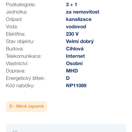
3 433 Kč - zahrnuje fond oprav, odměny, odpad, úklid,
Podkategorie:
3 + 1
pojištění a osvětlení společných prostor.
Jednotka:
za nemovitost
Plus elektřina a voda dle reálné spotřeby.
Odpad:
kanalizace
Voda:
vodovod
Investiční potenciál:
Elektřina:
230 V
Dvě samostatně pronajímané části v rámci jedné
Stav objektu:
Velmi dobrý
jednotky
Budova:
Cihlová
Okamžitý výnos díky stávajícím nájemníkům
Telekomunikace:
Internet
Dlouhodobě vysoká poptávka po nájemním bydlení v
Vlastnictví:
Osobní
lokalitě
Doprava:
MHD
Výborná likvidita nemovitosti v širším centru Prahy
Energetický štítek:
D
Možnost budoucí optimalizace nájemného
Kód nabídky:
NP11089
Dům je situován v památkově chráněném území a
zachovává charakter klasické žižkovské zástavby.
D - Méně úsporná
Společné prostory si uchovaly původní architektonické
prvky včetně zdobných štuků a historických detailů,
které podtrhují atmosféru domu. Součástí je také