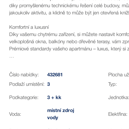
díky promyšlenému technickému řešení celé budovy, můžet
jakoukoliv aktivitu, a klidně to může být jen otevřená kní
Komfortní a luxusní
Díky vašemu chytrému zařízení, si můžete nastavit komfo
velkoplošná okna, balkóny nebo dřevěné terasy, vám zpros
Prémiové standardy vašeho apartmánu – luxus, který si z
Financování
Přemýšlíte, jak si splnit sen? Rádi Vám pomůžeme.
Číslo nabídky:
432681
Plocha už
Provedeme vás individuální nabídkou financování nemovito
Podlaží umístění:
3
Typ:
zavolejte a o zbytek se již postaráme my.
Vybavení apartmánu není součástí prodeje-jde o vizualiz
Podkategorie:
3 + kk
Jednotka
Líbí se Vám tato nabídka? Tak na nic nečekejte a zavolej
místní zdroj
Voda:
Elektřina:
vody
Pavel Seidl
Home & Develop partner