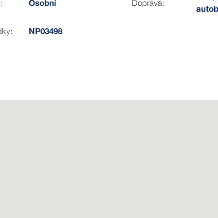
:
Osobní
Doprava:
auto
dky:
NP03498