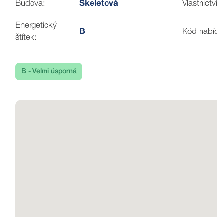
Budova:
Skeletová
Vlastnictví
Energetický
B
Kód nabí
štítek:
B - Velmi úsporná