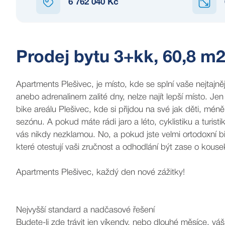
6 762 040 Kč
Prodej bytu 3+kk, 60,8 m2
Apartments Plešivec, je místo, kde se splní vaše nejtajněj
anebo adrenalinem zalité dny, nelze najít lepší místo. 
bike areálu Plešivec, kde si přijdou na své jak děti, méně i
sezónu. A pokud máte rádi jaro a léto, cyklistiku a turis
vás nikdy nezklamou. No, a pokud jste velmi ortodoxní bi
které otestují vaši zručnost a odhodlání být zase o kousek
Apartments Plešivec, každý den nové zážitky!
Nejvyšší standard a nadčasové řešení
Budete-li zde trávit jen víkendy, nebo dlouhé měsíce, vá