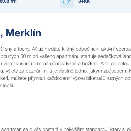
60.8
m²
3+kk
, Merklín
ší sny a touhy. Ať už hledáte klidný odpočinek, aktivní sportovn
Jen pouhých 50 m od vašeho apartmánu startuje sedačková lan
 více zkušení i ti nejnáročnější lyžaři a běžkaři. A to po celou
tiku, výlety za poznáním, a je vlastně jedno, jakým způsobem,
keři, můžete přijmout každodenní výzvu biketrailů různých obt
 lepší.
š apartmán se o vás postará v nejvyšším standardu, který si př