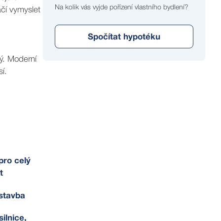
Na kolik vás vyjde pořízení vlastního bydlení?
čí vymyslet
Spočítat hypotéku
ý. Moderní
í.
jen málo,
ro celý
t
stavba
silnice,