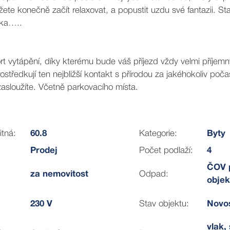
e konečně začít relaxovat, a popustit uzdu své fantazii. Sta
žka…..
rt vytápění, díky kterému bude váš příjezd vždy velmi příjemn
tředkují ten nejbližší kontakt s přírodou za jakéhokoliv počas
asloužíte. Včetně parkovacího místa.
itná:
60.8
Kategorie:
Byty
sti a vybereme spolu to nejvýhodnější řešení pro vás. Stačí 
Prodej
Počet podlaží:
4
aci, jak může váš byt vybaven.
ČOV p
:
za nemovitost
Odpad:
objek
te.
230 V
Stav objektu:
Novo
vlak, 