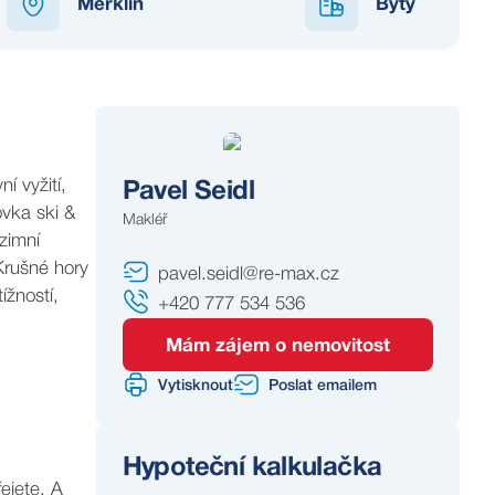
Merklín
Byty
í vyžití,
Pavel Seidl
ovka ski &
Makléř
 zimní
 Krušné hory
pavel.seidl@re-max.cz
ížností,
+420 777 534 536
Mám zájem o nemovitost
Vytisknout
Poslat emailem
Hypoteční kalkulačka
ejete. A