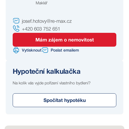
Makléř
Tento dům představuje skvělou příležitost pro ty, kteří
chtějí bydlet v klidném prostředí a přitom mít město na
dosah. Není to jen nemovitost, je to místo, kde můžete
josef.hotovy@re-max.cz
psát svůj rodinný příběh – od prvních kroků vašich dětí
+420 603 752 651
po letní večery na zahradě. Přijeďte se přesvědčit, že
tady se žije s radostí.
Mám zájem o nemovitost
Vytisknout
Poslat emailem
Hypoteční kalkulačka
Na kolik vás vyjde pořízení vlastního bydlení?
Spočítat hypotéku