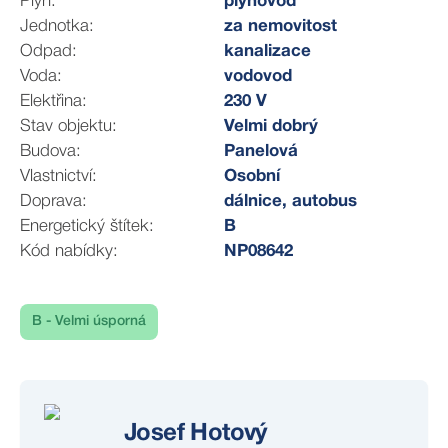
Plyn:
plynovod
Jednotka:
za nemovitost
Zahrada je jako prázdné plátno, na kterém můžete
Odpad:
kanalizace
vytvořit svůj vlastní ráj. Prostor je připravený pro terasu,
Voda:
vodovod
kde si užijete letní večery, rodinné oslavy nebo klidné
Elektřina:
230 V
chvíle s kávou na slunci, najdete zde i místo pro bazén.
Stav objektu:
Velmi dobrý
Představte si, jak vyjdete na svou zahradu, dáte si kávu
Budova:
Panelová
a díváte se do zeleně a horu Říp.
Vlastnictví:
Osobní
Doprava:
dálnice, autobus
Dům je napojen na veškeré inženýrské sítě. Je
Energetický štítek:
B
energeticky nenáročný a v kombinaci s plynovým
Kód nabídky:
NP08642
kondenzačním kotlem udrží provozní náklady na
minimu – ideální kombinace komfortu a úsporného
bydlení. Příprava pro krbová kamna a fotovoltaiku - ta
B - Velmi úsporná
spočívá v připravené kabeláži mezi střechou a
technickou místností. Pozemek o celkové výměře
zhruba 453 m2 bude oplocen, kolaudace je plánována
na podzim 2025.
Josef Hotový