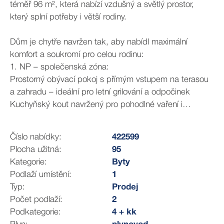
téměř 96 m², která nabízí vzdušný a světlý prostor,
který splní potřeby i větší rodiny.
Dům je chytře navržen tak, aby nabídl maximální
komfort a soukromí pro celou rodinu:
1. NP – společenská zóna:
Prostorný obývací pokoj s přímým vstupem na terasou
a zahradu – ideální pro letní grilování a odpočinek
Kuchyňský kout navržený pro pohodlné vaření i
společné stolování
Samostatná toaleta pro maximální praktičnost
Číslo nabídky:
422599
Technická místnost pro pračku, sušičku a úložné
Plocha užitná:
95
potřeby
Kategorie:
Byty
Podlaží umístění:
1
2. NP – soukromá část domu:
Typ:
Prodej
Tři samostatné ložnice – ideální pro rodiče, děti i
Počet podlaží:
2
pracovnu
Podkategorie:
4 + kk
Koupelna s vanou – perfektní pro rodinnou pohodu