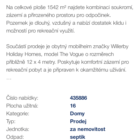
Na celkové ploše 1542 m² najdete kombinaci soukromí,
zázemí a přirozeného prostoru pro odpočinek.
Pozemek je dlouhý, vzdušný a nabízí dostatek klidu i
možností pro rekreační využití.
Součástí prodeje je obytný mobilheim značky Willerby
Holiday Homes, model The Vogue o rozměrech
přibližně 12 x 4 metry. Poskytuje komfortní zázemí pro
rekreační pobyt a je připraven k okamžitému užívání.
Mobilheim je díky svému konstrukčnímu provedení
vhodný k celoročnímu využívání, včetně chladnějších
Číslo nabídky:
435886
měsíců.
Plocha užitná:
16
Kategorie:
Domy
Dále je zde zděná chatka o evidované ploše 16 m²,
Typ:
Prodej
kompletně podsklepená, což výrazně rozšiřuje
Jednotka:
za nemovitost
praktické využití prostoru.
Odpad:
septik