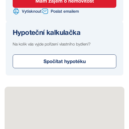
města a klidného prostředí v zeleni.
Mám zájem o nemovitost
Vytisknout
Poslat emailem
Tohle místo není jen o parametrech, ale o pocitu
prostoru a klidu, který dnes není samozřejmostí.
Přijeďte se přesvědčit osobně.
Hypoteční kalkulačka
Pro více informací nebo domluvení prohlídky mne
Na kolik vás vyjde pořízení vlastního bydlení?
neváhejte kontaktovat.
Spočítat hypotéku