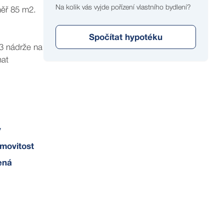
Na kolik vás vyjde pořízení vlastního bydlení?
měř 85 m2.
Spočítat hypotéku
 3 nádrže na
hat
y
movitost
ená
ativním