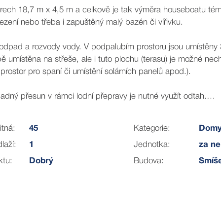
rech 18,7 m x 4,5 m a celkově je tak výměra houseboatu té
zení nebo třeba i zapuštěný malý bazén či vířivku.
n odpad a rozvody vody. V podpalubím prostoru jsou umístěny
ě umístěna na střeše, ale i tuto plochu (terasu) je možné nec
prostor pro spaní či umístění solárních panelů apod.).
adný přesun v rámci lodní přepravy je nutné využít odtah.
ho místa, jehož pronájem stojí měsíčně 3.000 Kč + DPH.
itná:
45
Kategorie:
Dom
laží:
1
Jednotka:
za ne
rh designu interiéru od oceňovaného architektonického studia.
ktu:
Dobrý
Budova:
Smíš
ká Vás život na vodě či Váš život směřuje nezávislým a altern
 neváhejte kontaktovat.