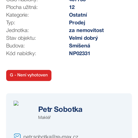
Plocha užitná:
12
Kategorie:
Ostatní
Typ:
Prodej
Jednotka:
za nemovitost
Stav objektu:
Velmi dobrý
Budova:
Smíšená
Kód nabídky:
NP02331
G - Není vyhotoven
Petr Sobotka
Makléř
petr.sobotka@re-max.cz