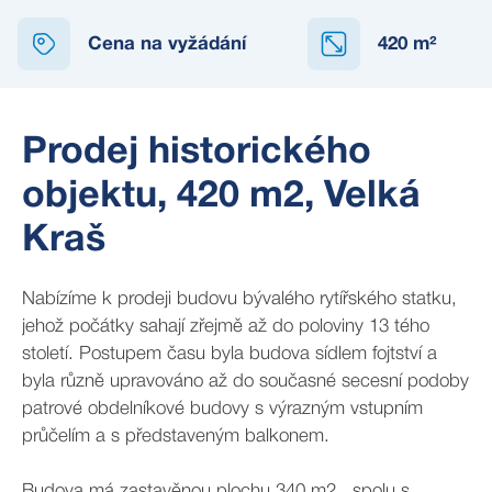
Cena na vyžádání
420
m²
Prodej historického
objektu, 420 m2, Velká
Kraš
Nabízíme k prodeji budovu bývalého rytířského statku,
jehož počátky sahají zřejmě až do poloviny 13 tého
století. Postupem času byla budova sídlem fojtství a
byla různě upravováno až do současné secesní podoby
patrové obdelníkové budovy s výrazným vstupním
průčelím a s představeným balkonem.
Budova má zastavěnou plochu 340 m2 , spolu s