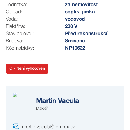
Jednotka:
za nemovitost
Odpad:
septik, jímka
Voda:
vodovod
Elektřina:
230 V
Stav objektu:
Před rekonstrukcí
Budova:
Smíšená
Kód nabídky:
NP10632
G - Není vyhotoven
Martin Vacula
Makléř
martin.vacula@re-max.cz