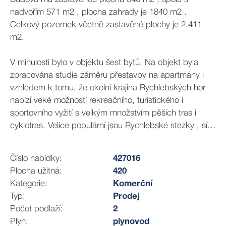
nadvořím 571 m2 , plocha zahrady je 1840 m2 .
Celkový pozemek včetně zastavěné plochy je 2.411
m2.
V minulosti bylo v objektu šest bytů. Na objekt byla
zpracována studie záměru přestavby na apartmány i
vzhledem k tomu, že okolní krajina Rychlebských hor
nabízí veké možností rekreačního, turistického i
sportovního vyžití s velkým množstvím pěších tras i
cyklotras. Velice populární jsou Rychlebské stezky , síť
trailů s různou náročností. Dům lze využít i jako
velkorysé rodinné sídlo či spojit bydlení s podnikáním.
Číslo nabídky:
427016
Velikost pozemku vybízí k případné další stavbě na
Plocha užitná:
420
pozemku či vybudování zázemí pro dům. Objekt není
Kategorie:
Komerční
památkové chráněn.
Typ:
Prodej
Počet podlaží:
2
Více informací rád poskytnu na vyžádání.
Plyn:
plynovod