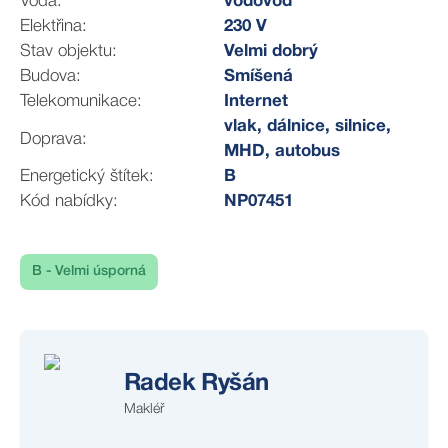
Voda:
vodovod
Elektřina:
230 V
Stav objektu:
Velmi dobrý
Budova:
Smíšená
Telekomunikace:
Internet
vlak, dálnice, silnice,
Doprava:
MHD, autobus
Energetický štítek:
B
Kód nabídky:
NP07451
B - Velmi úsporná
Radek Ryšán
Makléř