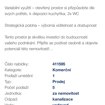
Variabilní využití – otevřený prostor si přizpůsobte dle
svých potřeb, k dispozici kuchyňka, 2x WC
Strategická poloha – výborná viditelnost a dostupnost
Tento prostor je skvělou investicí do budoucnosti
vašeho podnikání. Přijďte se podívat osobně a objevte
potenciál této nemovitosti!
Pro více informací a domluvení prohlídky mě neváhejte
Číslo nabídky:
411595
kontaktovat.
Kategorie:
Komerční
Podlaží umístění:
1
Typ:
Prodej
Počet podlaží:
5
Jednotka:
za nemovitost
Odpad:
kanalizace