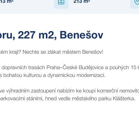
13
m²
213
m²
oru, 227 m2, Benešov
ském kraji? Nechte se zlákat městem Benešov!
ch dopravních trasách Praha–České Budějovice a pouhých 15
ji s bohatou kulturou a dynamickou modernizací.
m ve výhradním zastoupení nabízím ke koupi komerční nemovito
arkovacími stáními, hned vedle městského parku Klášterka.