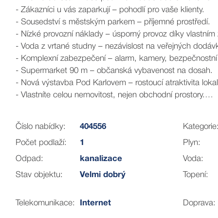
- Zákazníci u vás zaparkují – pohodlí pro vaše klienty.
- Sousedství s městským parkem – příjemné prostředí.
- Nízké provozní náklady – úsporný provoz díky vlastním
- Voda z vrtané studny – nezávislost na veřejných dodáv
- Komplexní zabezpečení – alarm, kamery, bezpečnostní d
- Supermarket 90 m – občanská vybavenost na dosah.
- Nová výstavba Pod Karlovem – rostoucí atraktivita lokali
- Vlastníte celou nemovitost, nejen obchodní prostory.
- Prostorná prodejní plocha – 108 m² otevřeného prostor
- Velkorysé skladovací prostory – sklep 47 m² a půda.
Číslo nabídky:
404556
Kategorie
- Možnost rekolaudace a přestavby – přizpůsobte si pro
Počet podlaží:
1
Plyn:
Nemovitost z roku 2005 je situována ve smíšené lokalitě,
Odpad:
kanalizace
Voda:
navržen s ohledem na budoucí přestavbu na rodinný dů
Stav objektu:
Velmi dobrý
Topení:
Všestranné využití:
Telekomunikace:
Internet
Doprava:
Tato nemovitost sloužila jako prodejna elektrického nářad
- Obchod, showroom, salon, kanceláře.