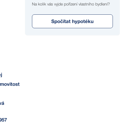
Na kolik vás vyjde pořízení vlastního bydlení?
Spočítat hypotéku
j
movitost
tavby byl
vá
957