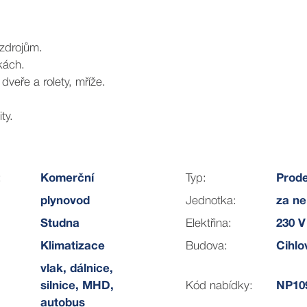
 zdrojům.
kách.
veře a rolety, mříže.
ty.
u.
:
Komerční
Typ:
Prode
stor svým potřebám.
plynovod
Jednotka:
za ne
 která kombinuje rezidenční a komerční zástavbu. Projekt výs
Studna
Elektřina:
230 V
m.
Klimatizace
Budova:
Cihlo
vlak, dálnice,
silnice, MHD,
Kód nabídky:
NP10
í, ale nabízí široké spektrum možností:
autobus