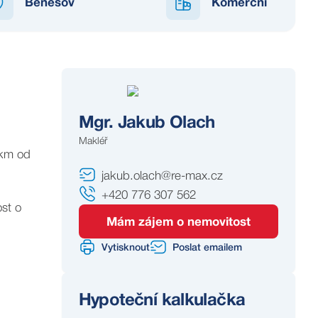
Benešov
Komerční
Mgr. Jakub Olach
Makléř
 km od
jakub.olach@re-max.cz
+420 776 307 562
st o
Mám zájem o nemovitost
Vytisknout
Poslat emailem
Hypoteční kalkulačka