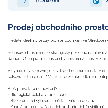
11 945 000 Kč
2
Prodej obchodního prost
Hledáte ideální prostory pro své podnikání ve Středoče
Benešov, okresní město strategicky položené na hlavní
dálnice D1, je jedním z historicky nejstarších měst v kra
V dynamicky se rozvíjející čtvrti pod centrem města vá
celkové užitné ploše 227 m² na pozemku 536 m² s pěti p
Proč právě tato nemovitost?
- Strategická poloha v rámci obce.
- Blízko centra i výjezdu z města – vše na dosah.
- Známá adresa – vaše podnikání bude dobře viditelné.