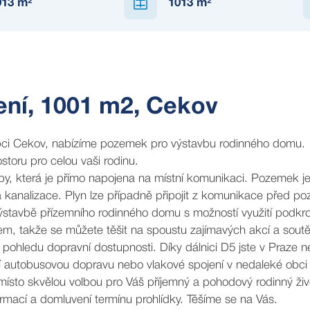
013
m²
1013
m²
REZERVOVÁNO
ení, 1001 m2, Cekov
obci Cekov, nabízíme pozemek pro výstavbu rodinného domu.
storu pro celou vaši rodinu.
y, která je přímo napojena na místní komunikaci. Pozemek j
 a kanalizace. Plyn lze případně připojit z komunikace před 
stavbě přízemního rodinného domu s možností využití podkro
em, takže se můžete těšit na spoustu zajímavých akcí a soutě
ohledu dopravní dostupnosti. Díky dálnici D5 jste v Praze n
í autobusovou dopravu nebo vlakové spojení v nedaleké obci
 místo skvělou volbou pro Váš příjemný a pohodový rodinný živ
formací a domluvení termínu prohlídky. Těšíme se na Vás.