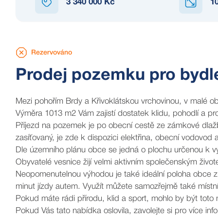
3 340 000 Kč
1
EZERVOVÁNO
Rezervováno
Prodej pozemku pro bydl
Mezi pohořím Brdy a Křivoklátskou vrchovinou, v malé 
Výměra 1013 m2 Vám zajistí dostatek klidu, pohodlí a pro
Příjezd na pozemek je po obecní cestě ze zámkové dlažb
zasíťovaný, je zde k dispozici elektřina, obecní vodovod
Dle územního plánu obce se jedná o plochu určenou k vý
Obyvatelé vesnice žijí velmi aktivním společenským život
Neopomenutelnou výhodou je také ideální poloha obce z p
minut jízdy autem. Využít můžete samozřejmě také místn
Pokud máte rádi přírodu, klid a sport, mohlo by být toto
Pokud Vás tato nabídka oslovila, zavolejte si pro více in