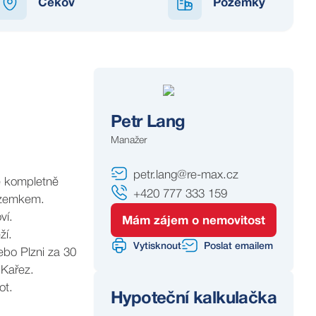
Cekov
Pozemky
REZERVOVÁNO
Petr Lang
Manažer
petr.lang@re-max.cz
e kompletně
+420 777 333 159
pozemkem.
ví.
Mám zájem o nemovitost
ží.
Vytisknout
Poslat emailem
ebo Plzni za 30
 Kařez.
ot.
Hypoteční kalkulačka