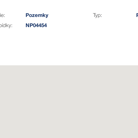
ie:
Pozemky
Typ:
bídky:
NP04454