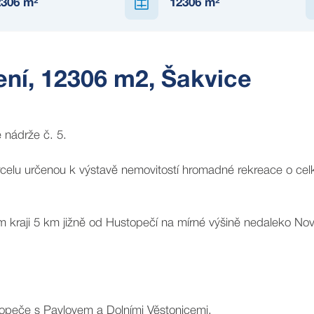
2306
m²
12306
m²
ní, 12306 m2, Šakvice
 nádrže č. 5.
arcelu určenou k výstavě nemovitostí hromadné rekreace o cel
 kraji 5 km jižně od Hustopečí na mírné výšině nedaleko No
topeče s Pavlovem a Dolními Věstonicemi.