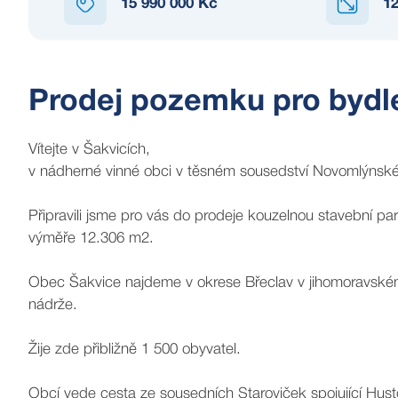
15 990 000 Kč
1
Prodej pozemku pro bydle
Vítejte v Šakvicích,
v nádherné vinné obci v těsném sousedství Novomlýnské
Připravili jsme pro vás do prodeje kouzelnou stavební p
výměře 12.306 m2.
Obec Šakvice najdeme v okrese Břeclav v jihomoravském
nádrže.
Žije zde přibližně 1 500 obyvatel.
Obcí vede cesta ze sousedních Staroviček spojující Hus