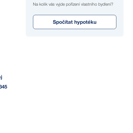
Na kolik vás vyjde pořízení vlastního bydlení?
Spočítat hypotéku
čních
u Dyje 5 jsou
j
345
 pozemku.
 objektu