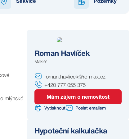
Šakvice
Pozemky
Roman Havlíček
Makléř
kové
roman.havlicek@re-max.cz
+420 777 055 375
Mám zájem o nemovitost
vo mlýnské
Vytisknout
Poslat emailem
Hypoteční kalkulačka