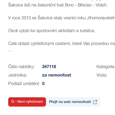
Šakvice leží na železniční trati Brno - Břeclav - Vídeň.
V roce 2013 se Šakvice staly vesnicí roku Jihomoravskéh
Okolí vybízí ke sportovním aktivitám a turistice.
Celá oblast cyklistickými cestami, které Vás provedou ma
Vzhledem k tomu, že se pozemek nachází v těsném souse
nemovitostí nejen pro aktivní sportovce, cyklisty, milovní
Číslo nabídky:
347118
Kategorie
mezi rybáři proslaveny svými kapitálními úlovky.
Jednotka:
za nemovitost
Voda:
Novomlýnské nádrže patří k nejnavštěvovanějším rybářs
Podlaží umístění:
0
Tyto rozlehlé vodní plochy, které nabízí naprosto unikátní r
Na pozemku se nachází 4 studny, odpad bude řešen čisti
G - Není vyhotoven
Přejít na web nemovitosti
Připravené územní řešení dané parcely zasazené do terénu