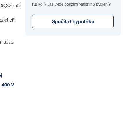
Na kolik vás vyjde pořízení vlastního bydlení?
206,32 m2.
ici při
Spočítat hypotéku
enisové
j
, 400 V