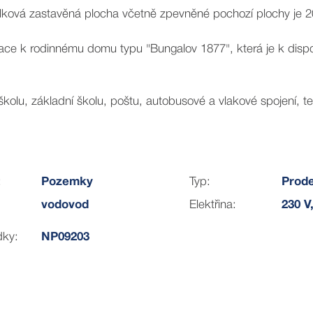
lková zastavěná plocha včetně zpevněné pochozí plochy je 
ce k rodinnému domu typu "Bungalov 1877", která je k dispoz
olu, základní školu, poštu, autobusové a vlakové spojení, t
.
:
Pozemky
Typ:
Prode
vodovod
Elektřina:
230 V
dky:
NP09203