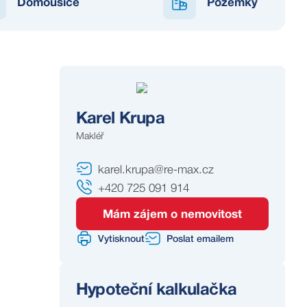
Domoušice
Pozemky
Karel Krupa
Makléř
karel.krupa@re-max.cz
+420 725 091 914
Mám zájem o nemovitost
Vytisknout
Poslat emailem
Hypoteční kalkulačka