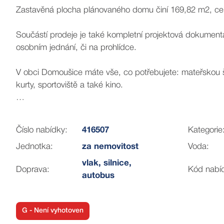
Zastavěná plocha plánovaného domu činí 169,82 m2, ce
Součástí prodeje je také kompletní projektová dokumenta
osobním jednání, či na prohlídce.
V obci Domoušice máte vše, co potřebujete: mateřskou šk
kurty, sportoviště a také kino.
Kompletní informace jsou k dispozici při osobním jednání
Číslo nabídky:
416507
Kategorie
Jednotka:
za nemovitost
Voda:
vlak, silnice,
Doprava:
Kód nabí
autobus
G - Není vyhotoven