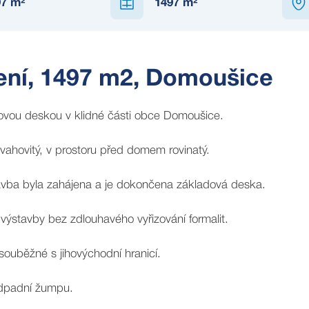
97
m²
1497
m²
ení, 1497 m2, Domoušice
ovou deskou v klidné části obce Domoušice.
ahovitý, v prostoru před domem rovinatý.
tavba byla zahájena a je dokončena základová deska.
e výstavby bez zdlouhavého vyřizování formalit.
souběžné s jihovýchodní hranicí.
 odpadní žumpu.