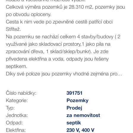
Celková výměra pozemků je 28.310 m2, pozemky jsou
po obvodu oploceny.
Cesta k nim vede po zpevněné cestě patřící obci
Střítež.
Na pozemku se nachází celkem 4 stavby/budovy ( 2
využívané jako skladovací prostory,1 jako pila na
zpracování dřeva, 1 sklad/sklep/bunkr). Je zde
přivedena elektřina a voda, odpady jsou řešeny
septikem.
Díky své poloze jsou pozemky vhodné zejména pro
výstavbu kempu, pro tábory, na rybaření apod.
Číslo nabídky:
391751
Kategorie:
Pozemky
Typ:
Prodej
Jednotka:
za nemovitost
Odpad:
septik
Elektřina:
230 V, 400 V