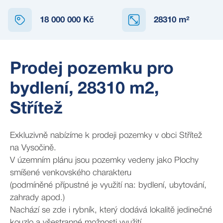
18 000 000 Kč
28310
m²
Prodej pozemku pro
bydlení, 28310 m2,
Střítež
Exkluzivně nabízíme k prodeji pozemky v obci Střítež
na Vysočině.
V územním plánu jsou pozemky vedeny jako Plochy
smíšené venkovského charakteru
(podmíněné přípustné je využití na: bydlení, ubytování,
zahrady apod.)
Nachází se zde i rybník, který dodává lokalitě jedinečné
kouzlo a všestranné možnosti využití.