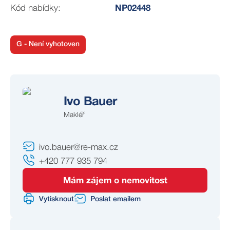
Kód nabídky:
NP02448
G - Není vyhotoven
Ivo Bauer
Makléř
ivo.bauer@re-max.cz
+420 777 935 794
Mám zájem o nemovitost
Vytisknout
Poslat emailem