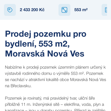
2 433 200 Kč
553
m²
Prodej pozemku pro
bydlení, 553 m2,
Moravská Nová Ves
Nabízíme k prodeji pozemek územním plánem určený k
výstavbě rodinného domu o výměře 553 m². Pozemek
se nachází v atraktivní lokalitě obce Moravská Nová Ves
na Břeclavsku.
Pozemek je rovinatý, má pravidelný tvar, uliční šíře
přibližně 11 m. Inženýrské sítě – elektřina, voda, plyn a
kanalizace – jsou v dosahu pozemku. Příjezd je zajištěn