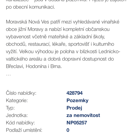
po obecní komunikaci.
Moravská Nová Ves patří mezi vyhledávané vinařské
obce jižní Moravy a nabízí kompletní občanskou
vybavenost včetně mateřské a základní školy,
obchodů, restaurací, lékaře, sportovišť i kulturního
vyžití. Velkou výhodou je poloha v blízkosti Lednicko-
valtického areálu a dobrá dopravní dostupnost do
Břeclavi, Hodonína i Brna.
Pozemek je vhodný jak pro vlastní bydlení v klidném
prostředí, tak i jako zajímavá investiční příležitost.
Číslo nabídky:
428794
Kategorie:
Pozemky
Součástí nabídky je také sousední pozemek o výměře
Typ:
Prodej
591 m², přičemž je možné uvažovat o koupi obou
Jednotka:
za nemovitost
pozemků dohromady. Pro více informací kontaktujte
Kód nabídky:
NP05257
makléře.
Podlaží umístění:
0