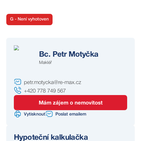
V případě zájmu o doplňující informace nebo osobní
prohlídku mě neváhejte kontaktovat.
G - Není vyhotoven
Bc. Petr Motyčka
Makléř
petr.motycka@re-max.cz
+420 778 749 567
Mám zájem o nemovitost
Vytisknout
Poslat emailem
Hypoteční kalkulačka