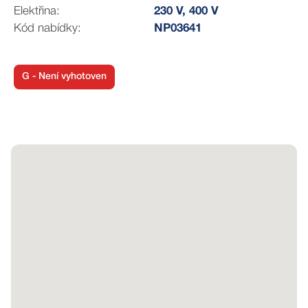
obsažené v tomto inzerátu mají pouze informativní
Elektřina:
230 V, 400 V
charakter a nejsou nabídkou ve smyslu § 1731 nebo §
Kód nabídky:
NP03641
1732 občanského zákoníku, ani se nejedná o veřejný
příslib dle § 1733 občanského zákoníku. Z této nabídky
tak nikomu nevzniká nárok na uzavření smlouvy.
G - Není vyhotoven