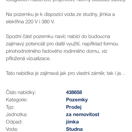
Na pozemku je k dispozici voda ze studny, jímka a
elektřina 220 V i 380 V.
Spodní část pozemku navíc nabízí do budoucna
zajímavý potenciál pro další využití, například formou
plnohodnotného řadového rodinného domu, viz
přiložená vizualizace.
Tato nabídka je zajímavá jak pro vlastní záměr, tak i jako
investiční příležitost v rozvíjející se části Brna.
Číslo nabídky:
438658
V případě zájmu o prohlídku nebo více informací mě
Kategorie:
Pozemky
neváhejte kontaktovat.
Typ:
Prodej
Jednotka:
za nemovitost
Majitel si vyhrazuje právo vybrat kupujícího na základě
Odpad:
jímka
jim zvolených kritérií. Veškeré zveřejněné údaje
Voda:
Studna