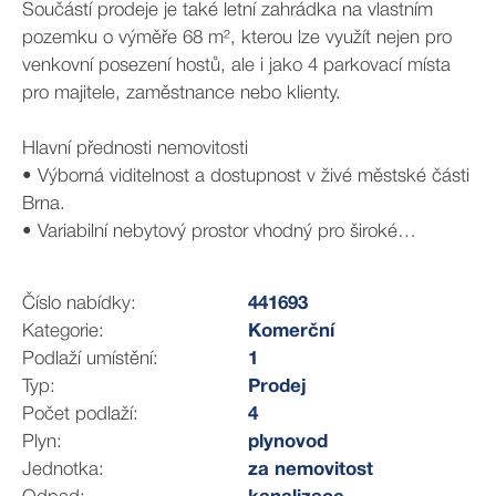
Součástí prodeje je také letní zahrádka na vlastním
pozemku o výměře 68 m², kterou lze využít nejen pro
venkovní posezení hostů, ale i jako 4 parkovací místa
pro majitele, zaměstnance nebo klienty.
Hlavní přednosti nemovitosti
• Výborná viditelnost a dostupnost v živé městské části
Brna.
• Variabilní nebytový prostor vhodný pro široké
spektrum podnikání.
• Vlastní venkovní pozemek s možností zahrádky i
Číslo nabídky:
441693
parkování.
Kategorie:
Komerční
• Možnost změny užívání po drobných stavebních
Podlaží umístění:
1
úpravách.
Typ:
Prodej
Počet podlaží:
4
Široké možnosti využití
Plyn:
plynovod
Prostor nemusí sloužit pouze jako restaurace.
Jednotka:
za nemovitost