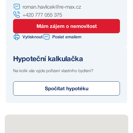
pro soukromé investory. Po změně užívání a úpravách
roman.havlicek@re-max.cz
lze prostor přestavět na bytovou jednotku s
+420 777 055 375
předzahrádkou a vlastním parkovacím místem, což je v
této lokalitě velmi atraktivní kombinace.
Mám zájem o nemovitost
Vytisknout
Poslat emailem
Merhautova ulice nabízí skvělou dostupnost do centra
Brna, kompletní občanskou vybavenost v okolí a
stabilní rezidenční i podnikatelské zázemí.
Hypoteční kalkulačka
Proč právě tato nemovitost?
Na kolik vás vyjde pořízení vlastního bydlení?
Kombinace zavedeného podnikání, vlastního
Spočítat hypotéku
venkovního prostoru a mimořádné flexibility využití činí z
této nabídky jedinečnou investiční příležitost v žádané
lokalitě Brna.
Ať už hledáte prostor pro vlastní podnikání, investici s
potenciálem změny užívání, nebo originální bydlení,