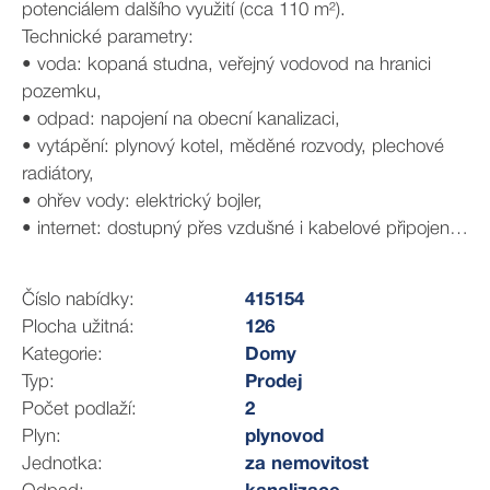
potenciálem dalšího využití (cca 110 m²).
Technické parametry:
• voda: kopaná studna, veřejný vodovod na hranici
pozemku,
• odpad: napojení na obecní kanalizaci,
• vytápění: plynový kotel, měděné rozvody, plechové
radiátory,
• ohřev vody: elektrický bojler,
• internet: dostupný přes vzdušné i kabelové připojení.
Rosice je obec v okrese Chrudim, cca 12 km
jihovýchodně od města Chrudim. V obci žije přibližně 1
Číslo nabídky:
415154
400 obyvatel a skládá se z částí Rosice, Brčekoly, Bor u
Plocha užitná:
126
Chroustovic a Synčany.
Kategorie:
Domy
Typ:
Prodej
Dostupnost v okolí – Chrast (7 km), Luže (8 km),
Počet podlaží:
2
Chroustovice (4 km), Hrochův Týnec (6 km), Pardubice
Plyn:
plynovod
(25 km) a Hradec Králové (45 km). V okolí najdete
Jednotka:
za nemovitost
bohaté možnosti pro výlety – zámek Slatiňany,