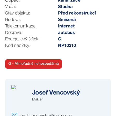
Odpad:
kanalizace
rozhlednu Barborka nebo zříceninu hradu Lichnice.
Voda:
Studna
V obci najdete základní občanskou vybavenost včetně:
Stav objektu:
Před rekonstrukcí
• mateřská školka,
Budova:
Smíšená
• základná škola,
Telekomunikace:
Internet
• obecního úřad, knihovna, pošta, obchody.
Doprava:
autobus
Pro širší nabídku škol, školek, lékařů, služeb i
Energetický štítek:
G
pracovních příležitostí je možné využít zázemí blízkých
Kód nabídky:
NP10210
Pardubic a Chrudimi.
Prohlídka:
Pro lepší orientaci Vám rád zašlu 3D virtuální prohlídku
G - Mimořádně nehospodárná
včetně přesného měření místností. V případě zájmu mě
neváhejte kontaktovat – rádi pomůžeme i s vyřízením
hypotéky.
Josef Vencovský
Makléř
josef.vencovsky@re-max.cz