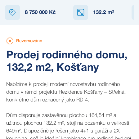
REZERVOVÁNO
8 750 000 Kč
132.2
m²
Rezervováno
Prodej rodinného domu,
132,2 m2, Košťany
Nabízíme k prodeji moderní novostavbu rodinného
domu v rámci projektu Rezidence Košťany – Střelná,
konkrétně dům označený jako RD 4.
Dům disponuje zastavěnou plochou 164,54 m² a
užitnou plochou 132,2 m², stojí na pozemku o velikosti
649m². Dispozičně je řešen jako 4+1 s garáží a 2X
koupelna, což je ideální kombinace pro rodinné bydlení.