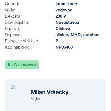
pokojová rekuperace (Delap)
Odpad:
kanalizace
klimatizace (Gree)
Voda:
vodovod
kamerový systém (Jablotron)
Elektřina:
230 V
elektrická posuvná vrata do garáže (DoorHan)
Stav objektu:
Novostavba
kvalitní plastová okna
Budova:
Cihlová
vinylové podlahy
Doprava:
silnice, MHD, autobus
interiérové dveře včetně obložek
Energetický štítek:
B
bílé výmalby a dekorativní lišty
Kód nabídky:
NP06400
Exteriér:
venkovní dlažba (u garáže, vstupu i za domem)
PVC oplocení pouze mezi jednotlivými pozemky
B - Velmi úsporná
upravený terén kolem domu i na zahradě
V případě zájmu nás kontaktujte
Milan Vršecký
Majitel