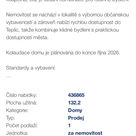
Nemovitost se nachází v lokalitě s výbornou občanskou
vybaveností a zároveň nabízí rychlou dostupnost do
Teplic, takže kombinuje klidné bydlení s praktickou
dostupností města.
Kolaudace domu je plánována do konce října 2026.
Standardy a vybavení:
Dům je dokončen ve vysokém standardu, připravený k
dokončení dle vlastních představ (bez kuchyňské linky):
Číslo nabídky:
436865
Plocha užitná:
132.2
dvě plně vybavené koupelny (vana + sprchový kout,
Kategorie:
Domy
velkoformátová dlažba)
Typ:
Prodej
elektrické podlahové vytápění (Envis)
Počet podlaží:
1
bojler 150 l (Dražice)
Jednotka:
za nemovitost