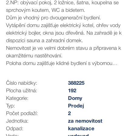
2.NP: obývací pokoj, 2 ložnice, šatna, koupelna se
sprchovým koutem, WC a bidetem.
Dům je vhodný pro dvougenerační bydlení.
Vytápění domu zajišťuje elektrický kotel, ohřev vody
elektrický bojler, okna jsou dřevěná. Na zahradě je k
dispozici sauna a zahradní domek.
Nemovitost je ve velmi dobrém stavu a připravena k
okamžitému nastěhování.
Poloha domu zajišťuje klidné bydlení s výbornou
dostupností do centra Prahy, vlaková stanice je
vzdálena 3 minuty pěší chůzí od domu a za 21 minut se
Číslo nabídky:
388225
dostanete do stanice metra "A" Veleslavín nebo za 12
Plocha užitná:
192
minut do Kladna. Na dálnici D6 se dostanete za 7
Kategorie:
Domy
minut.
Typ:
Prodej
V bezprostřední blízkosti domu se nachází dětské a
Počet podlaží:
2
fotbalové hřiště a nově vybudovaný tenisový kurt, což
Jednotka:
za nemovitost
činí tuto lokalitu ideální pro rodiny s dětmi.
Odpad:
kanalizace
Pro další informace či zájem o prohlídku mě prosím