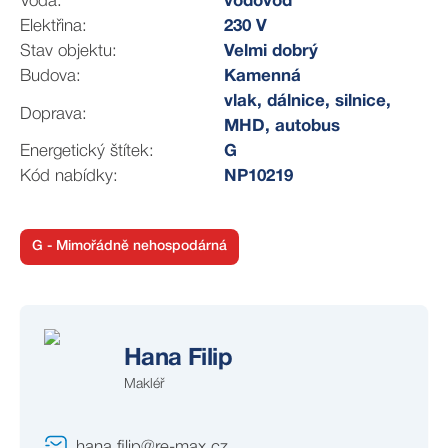
Voda:
vodovod
kontaktujte.
Elektřina:
230 V
Stav objektu:
Velmi dobrý
Budova:
Kamenná
vlak, dálnice, silnice,
Doprava:
MHD, autobus
Energetický štítek:
G
Kód nabídky:
NP10219
G - Mimořádně nehospodárná
Hana Filip
Makléř
hana.filip@re-max.cz