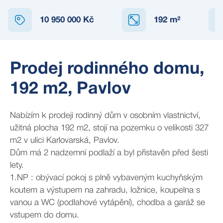
10 950 000 Kč
192
m²
Prodej rodinného domu,
192 m2, Pavlov
Nabízím k prodeji rodinný dům v osobním vlastnictví,
užitná plocha 192 m2, stojí na pozemku o velikosti 327
m2 v ulici Karlovarská, Pavlov.
Dům má 2 nadzemní podlaží a byl přistavěn před šesti
lety.
1.NP : obývací pokoj s plně vybaveným kuchyňským
koutem a výstupem na zahradu, ložnice, koupelna s
vanou a WC (podlahové vytápění), chodba a garáž se
vstupem do domu.