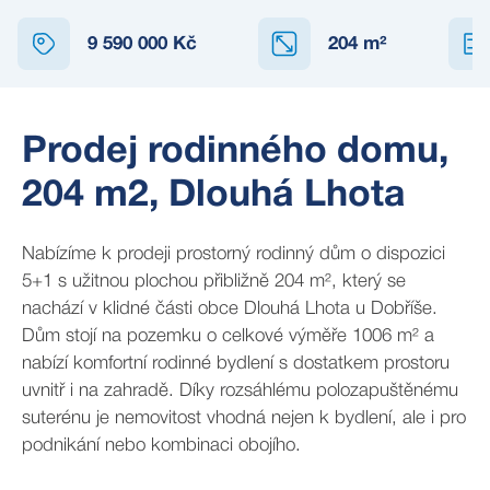
9 590 000 Kč
204
m²
Prodej rodinného domu,
204 m2, Dlouhá Lhota
Nabízíme k prodeji prostorný rodinný dům o dispozici
5+1 s užitnou plochou přibližně 204 m², který se
nachází v klidné části obce Dlouhá Lhota u Dobříše.
Dům stojí na pozemku o celkové výměře 1006 m² a
nabízí komfortní rodinné bydlení s dostatkem prostoru
uvnitř i na zahradě. Díky rozsáhlému polozapuštěnému
suterénu je nemovitost vhodná nejen k bydlení, ale i pro
podnikání nebo kombinaci obojího.