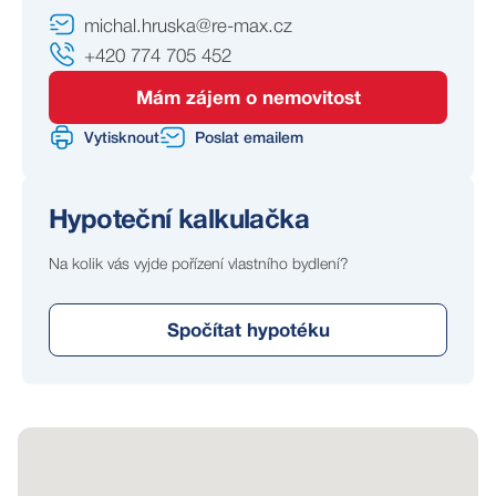
michal.hruska@re-max.cz
Celkové náklady na provoz domu se pohybují přibližně
+420 774 705 452
kolem 4 500 Kč měsíčně, roční spotřeba elektřiny činí
přibližně 50 000 Kč.
Mám zájem o nemovitost
Vytisknout
Poslat emailem
Obec Dlouhá Lhota nabízí klidné bydlení v příjemném
prostředí mezi Dobříší a Příbramí. Přímo v obci se
nachází restaurace, dětské hřiště a aktuálně se
Hypoteční kalkulačka
dokončuje mateřská škola. Další občanskou
vybavenost najdete v okolních obcích. Díky blízkému
Na kolik vás vyjde pořízení vlastního bydlení?
napojení na dálnici D4 je zajištěna velmi dobrá
dostupnost do Prahy, přibližně do 25 minut jízdy. V okolí
Spočítat hypotéku
se nachází Brdské lesy i vodní nádrže, které nabízejí
široké možnosti rekreace.