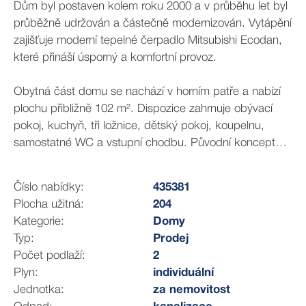
Dům byl postaven kolem roku 2000 a v průběhu let byl
průběžně udržován a částečně modernizován. Vytápění
zajišťuje moderní tepelné čerpadlo Mitsubishi Ecodan,
které přináší úsporný a komfortní provoz.
Obytná část domu se nachází v horním patře a nabízí
plochu přibližně 102 m². Dispozice zahrnuje obývací
pokoj, kuchyň, tři ložnice, dětský pokoj, koupelnu,
samostatné WC a vstupní chodbu. Původní koncept
počítal s otevřenou jídelnou propojenou s kuchyní i
obývacím pokojem, nicméně současné uspořádání
Číslo nabídky:
435381
dává prostor pro variabilní využití dle potřeb nového
Plocha užitná:
204
majitele.
Kategorie:
Domy
Typ:
Prodej
Spodní podlaží tvoří polozapuštěný suterén o podobné
Počet podlaží:
2
ploše, kde se nachází garáž, dílna, technická místnost,
Plyn:
individuální
prádelna se sušárnou a další prostory. Tyto místnosti
Jednotka:
za nemovitost
poskytují ideální zázemí nejen pro chod domácnosti, ale