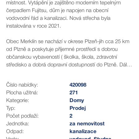
místnost. Vytápění je zajištěno moderním tepelným
čerpadlem Fujitsu, dům je napojen na obecní
vodovodní řád a kanalizaci. Nová střecha byla
instalována v roce 2021.
Obec Merklín se nachází v okrese Plzeň-jih cca 25 km
od Plzně a poskytuje příjemné prostředí s dobrou
občanskou vybaveností ( školka, škola, zdravotní
středisko a dobrá dopravní dostupností do Plzně. Dále
nabízí zámek s rozlehlým parkem a arkádovým
nádvořím, milovníci přírody uvítají možnost navštívit okolí
Číslo nabídky:
420098
Merklínského rybníka, kde vede i turistická trasa.
Plocha užitná:
271
Tento dům je ideální volbou pro rodinu, která hledá
Kategorie:
Domy
klidné bydlení s dostatkem prostoru a kvalitním
Typ:
Prodej
zázemím.
Počet podlaží:
2
Jednotka:
za nemovitost
Pokud vás naše nabídka oslovila , rádi vás přivítáme na
Odpad:
kanalizace
osobní prohlídce.