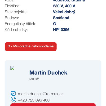
Voda:
vodovod, Studna
V případě zájmu vám pomůžeme zajistit financování
Elektřina:
230 V, 400 V
prostřednictvím hypotečního úvěru.
Stav objektu:
Velmi dobrý
Budova:
Smíšená
Energetický štítek:
G
Kód nabídky:
NP10396
G - Mimořádně nehospodárná
Martin Duchek
Makléř
martin.duchek@re-max.cz
+420 725 096 400