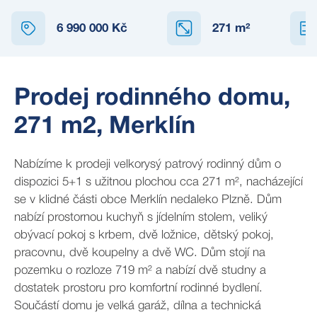
6 990 000 Kč
271
m²
Prodej rodinného domu,
271 m2, Merklín
Nabízíme k prodeji velkorysý patrový rodinný dům o
dispozici 5+1 s užitnou plochou cca 271 m², nacházející
se v klidné části obce Merklín nedaleko Plzně. Dům
nabízí prostornou kuchyň s jídelním stolem, veliký
obývací pokoj s krbem, dvě ložnice, dětský pokoj,
pracovnu, dvě koupelny a dvě WC. Dům stojí na
pozemku o rozloze 719 m² a nabízí dvě studny a
dostatek prostoru pro komfortní rodinné bydlení.
Součástí domu je velká garáž, dílna a technická