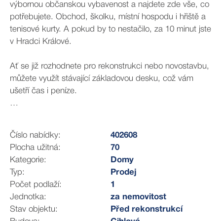
výbornou občanskou vybavenost a najdete zde vše, co
potřebujete. Obchod, školku, místní hospodu i hřiště a
tenisové kurty. A pokud by to nestačilo, za 10 minut jste
v Hradci Králové.
Ať se již rozhodnete pro rekonstrukci nebo novostavbu,
můžete využít stávající základovou desku, což vám
ušetří čas i peníze.
Zaujala vás tato nabídka? Ozvěte se mi a domluvíme si
prohlídku! Budu se na Vás velmi těšit.
Číslo nabídky:
402608
Plocha užitná:
70
Kategorie:
Domy
Typ:
Prodej
Počet podlaží:
1
Jednotka:
za nemovitost
Stav objektu:
Před rekonstrukcí