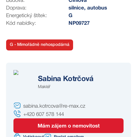
Budova:
Cihlová
Doprava:
silnice, autobus
Energetický štítek:
G
Kód nabídky:
NP09727
G - Mimořádně nehospodárná
Sabina Kotrčová
Makléř
sabina.kotrcova@re-max.cz
+420 607 578 144
Mám zájem o nemovitost