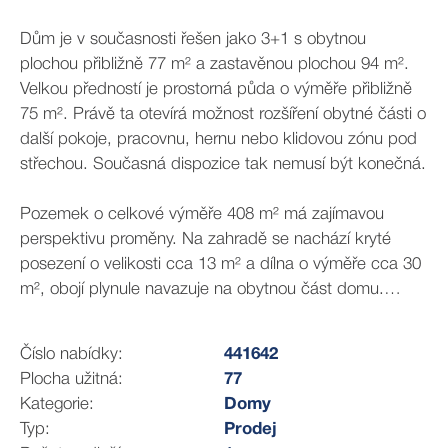
Dům je v současnosti řešen jako 3+1 s obytnou
plochou přibližně 77 m² a zastavěnou plochou 94 m².
Velkou předností je prostorná půda o výměře přibližně
75 m². Právě ta otevírá možnost rozšíření obytné části o
další pokoje, pracovnu, hernu nebo klidovou zónu pod
střechou. Současná dispozice tak nemusí být konečná.
Pozemek o celkové výměře 408 m² má zajímavou
perspektivu proměny. Na zahradě se nachází kryté
posezení o velikosti cca 13 m² a dílna o výměře cca 30
m², obojí plynule navazuje na obytnou část domu.
Mohou dál sloužit svému účelu, nebo uvolnit místo
novému řešení. Jejich odstraněním se prostor otevře
Číslo nabídky:
441642
směrem do zahrady a nabídne zcela nový pohled na
Plocha užitná:
77
celý pozemek. Otevře se tak možnost vytvořit další
Kategorie:
Domy
místo pro letní posezení, bazén nebo záhony.
Typ:
Prodej
Praktickým bonusem je kopaná studna s darlingem,