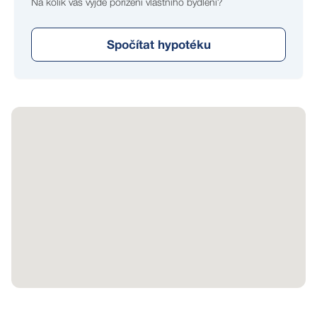
Na kolik vás vyjde pořízení vlastního bydlení?
Spočítat hypotéku