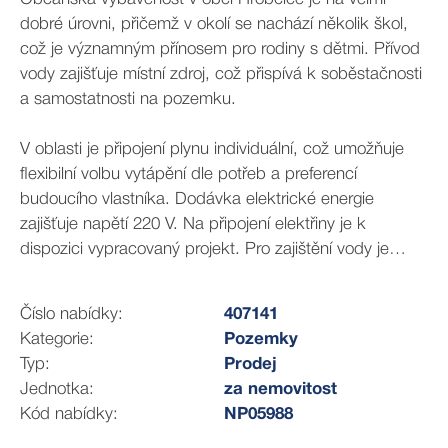
dobré úrovni, přičemž v okolí se nachází několik škol,
což je významným přínosem pro rodiny s dětmi. Přívod
vody zajišťuje místní zdroj, což přispívá k soběstačnosti
a samostatnosti na pozemku.
V oblasti je připojení plynu individuální, což umožňuje
flexibilní volbu vytápění dle potřeb a preferencí
budoucího vlastníka. Dodávka elektrické energie
zajišťuje napětí 220 V. Na připojení elektřiny je k
dispozici vypracovaný projekt. Pro zajištění vody je
možné využít vrtanou studnu, která poskytuje užitečný
zdroj pro zavlažování či jiné potřeby.
Číslo nabídky:
407141
Kolem pozemku vede optický kabel k připojení
Kategorie:
Pozemky
internetu.
Typ:
Prodej
Jednotka:
za nemovitost
Přístup k pozemku je velmi pohodlný, neboť asfaltové
Kód nabídky:
NP05988
komunikace jsou betonové a udržované, což zaručuje