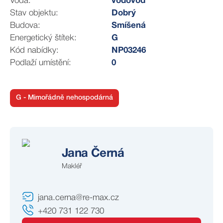
Voda:
vodovod
pozemky a možností realizace vlastních
Stav objektu:
Dobrý
podnikatelských i soukromých vizí, tato usedlost vás
Budova:
Smíšená
zaujme svým potenciálem i jedinečnou atmosférou.
Energetický štítek:
G
Obec Březinka je vzdálená 17km od města Mělník,
Kód nabídky:
NP03246
dojezd do Prahy je 45km, stejný dojezd je do Mladé
Podlaží umístění:
0
Boleslavi.
G - Mimořádně nehospodárná
Jana Černá
Makléř
jana.cerna@re-max.cz
+420 731 122 730