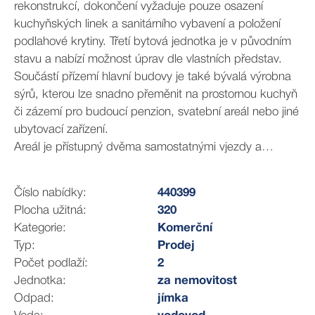
rekonstrukcí, dokončení vyžaduje pouze osazení
kuchyňských linek a sanitárního vybavení a položení
podlahové krytiny. Třetí bytová jednotka je v původním
stavu a nabízí možnost úprav dle vlastních představ.
Součástí přízemí hlavní budovy je také bývalá výrobna
sýrů, kterou lze snadno přeměnit na prostornou kuchyň
či zázemí pro budoucí penzion, svatební areál nebo jiné
ubytovací zařízení.
Areál je přístupný dvěma samostatnými vjezdy a
zahrnuje řadu dalších hospodářských staveb s vysokým
potenciálem využití – prostornou stodolu ( cca 320m2),
Číslo nabídky:
440399
stáje, chlévy, dílnu a kryté přístřešky.
Plocha užitná:
320
Díky své poloze v jedné z nejkrásnějších oblastí České
Kategorie:
Komerční
republiky představuje tato nemovitost výjimečnou
Typ:
Prodej
příležitost pro vybudování jezdeckého areálu, farmy,
Počet podlaží:
2
agroturistického centra, svatebního a eventového místa
Jednotka:
za nemovitost
nebo vícegeneračního bydlení.
Odpad:
jímka
Pokud hledáte nemovitost s charakterem, rozsáhlými