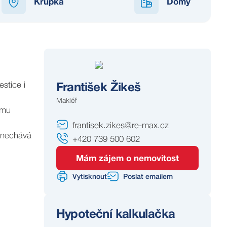
Krupka
Domy
stice i
František Žikeš
Makléř
ému
frantisek.zikes@re-max.cz
ponechává
+420 739 500 602
Mám zájem o nemovitost
Vytisknout
Poslat emailem
Hypoteční kalkulačka