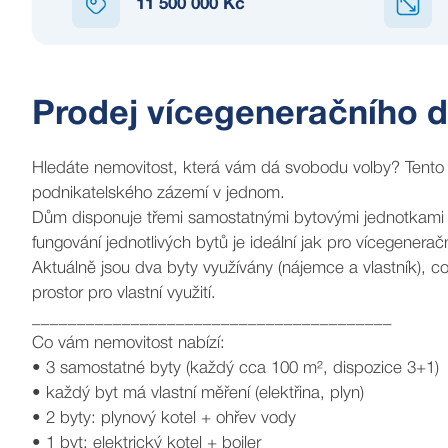
11 500 000 Kč
Prodej vícegeneračního 
Hledáte nemovitost, která vám dá svobodu volby? Tento d
podnikatelského zázemí v jednom.
Dům disponuje třemi samostatnými bytovými jednotkami o
fungování jednotlivých bytů je ideální jak pro vícegener
Aktuálně jsou dva byty využívány (nájemce a vlastník),
prostor pro vlastní využití.
________________________________________
Co vám nemovitost nabízí:
• 3 samostatné byty (každý cca 100 m², dispozice 3+1)
• každý byt má vlastní měření (elektřina, plyn)
• 2 byty: plynový kotel + ohřev vody
• 1 byt: elektrický kotel + bojler