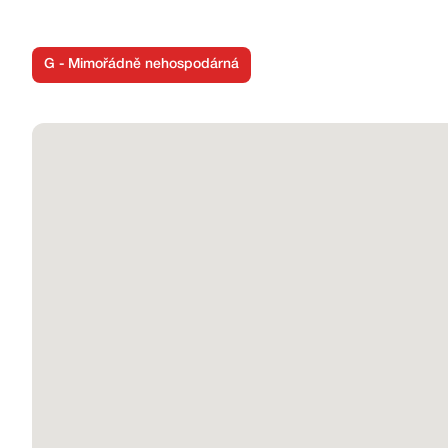
________________________________________
Nemovitost, která se přizpůsobí vám – ať už chcete bydl
G - Mimořádně nehospodárná
________________________________________
Pro více informací nebo domluvení prohlídky nás neváhej