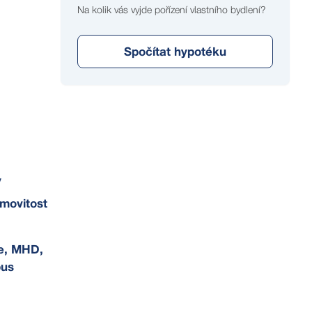
Na kolik vás vyjde pořízení vlastního bydlení?
Spočítat hypotéku
y
movitost
ce, MHD,
bus
ůže