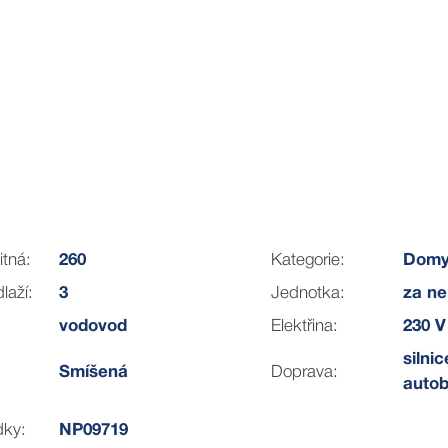
itná:
260
Kategorie:
Dom
laží:
3
Jednotka:
za ne
vodovod
Elektřina:
230 V
silni
Smíšená
Doprava:
auto
bízí vysokou flexibilitu a kontrolu nad náklady. Už nyní m
dky:
NP09719
ich plánů.