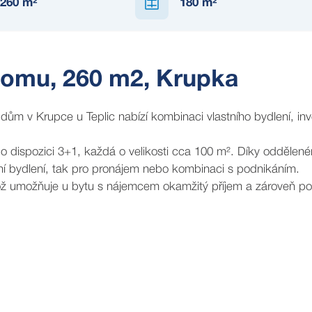
260
m²
180
m²
domu, 260 m2, Krupka
ům v Krupce u Teplic nabízí kombinaci vlastního bydlení, inve
 dispozici 3+1, každá o velikosti cca 100 m². Díky oddělen
ační bydlení, tak pro pronájem nebo kombinaci s podnikáním.
 což umožňuje u bytu s nájemcem okamžitý příjem a zároveň 