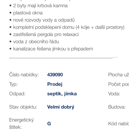
• 2 byty mají krbová kamna
• plastová okna
• nové rozvody vody a odpadů
• kompletní podsklepení domu (4 kóje + další prostory)
• zastřešená pergola pro relaxaci
• voda z obecního řádu
• kanalizace řešena jímkou s přepadem
________________________________________
Možnosti využití:
✔ pohodlné rodinné bydlení
Číslo nabídky:
439090
Plocha už
✔ vícegenerační dům (3 samostatné domácnosti)
Typ:
Prodej
Počet pod
✔ investice – pronájem všech jednotek
✔ kombinace bydlení a pronájmu
Odpad:
septik, jímka
Voda:
✔ sídlo firmy, kanceláře, služby či ordinace
________________________________________
Stav objektu:
Velmi dobrý
Budova:
Proč je tato nemovitost zajímavá:
Energetický
Díky třem samostatným jednotkám a odděleným měřením na
G
Kód nabí
štítek:
generovat příjem a zároveň umožňuje další rozvoj dle vaš