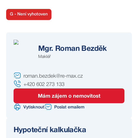
Výborná dopravní dostupnost do Prahy, která je
vzdálena přibližně 50 km (cca 30 minut jízdy autem),
G - Není vyhotoven
činí z této nabídky zajímavou příležitost nejen pro vlastní
využití, ale také jako dlouhodobou investici.
Pro více informací nebo sjednání prohlídky kontaktujte
realitního makléře, m. 602 273 133.
Mgr. Roman Bezděk
Katastrální území: Lazsko
Makléř
List vlastnictví: 106
Parcela: 765/10
roman.bezdek@re-max.cz
+420 602 273 133
Mám zájem o nemovitost
Vytisknout
Poslat emailem
Hypoteční kalkulačka