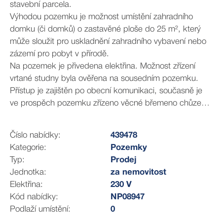
stavební parcela.
Výhodou pozemku je možnost umístění zahradního
domku (či domků) o zastavěné ploše do 25 m², který
může sloužit pro uskladnění zahradního vybavení nebo
zázemí pro pobyt v přírodě.
Na pozemek je přivedena elektřina. Možnost zřízení
vrtané studny byla ověřena na sousedním pozemku.
Přístup je zajištěn po obecní komunikaci, současně je
ve prospěch pozemku zřízeno věcné břemeno chůze a
jízdy přes parcelu č. 765/6. Soubor parcel je oplocen a
opatřen vstupní bránou.
Číslo nabídky:
439478
Obec Lazsko s přibližně 216 obyvateli nabízí klidné
Kategorie:
Pozemky
venkovské bydlení v atraktivní lokalitě nedaleko Brd a
Typ:
Prodej
vodní nádrže Orlík. V obci se nachází obecní úřad,
Jednotka:
za nemovitost
autobusová zastávka, poštovní schránka a významný
Elektřina:
230 V
historický areál Památník Vojna u Příbrami. Kompletní
Kód nabídky:
NP08947
občanská vybavenost je dostupná v nedalekém Milíně
Podlaží umístění:
0
(3 km) a v Příbrami (9 km).