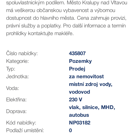
spoluvlastnickým podílem. Město Kralupy nad Vltavou
má veškerou občanskou vybavenost a výbornou
dostupnost do hlavního města. Cena zahrnuje provizi,
právní služby a poplatky. Pro další informace a termín
prohlídky kontaktujte makléře.
Číslo nabídky:
435807
Kategorie:
Pozemky
Typ:
Prodej
Jednotka:
za nemovitost
místní zdroj vody,
Voda:
vodovod
Elektřina:
230 V
vlak, silnice, MHD,
Doprava:
autobus
Kód nabídky:
NP03182
Podlaží umístění:
0