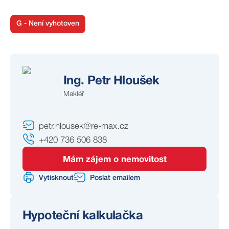
G - Není vyhotoven
Ing. Petr Hloušek
Makléř
petr.hlousek@re-max.cz
+420 736 506 838
Mám zájem o nemovitost
Vytisknout
Poslat emailem
Hypoteční kalkulačka