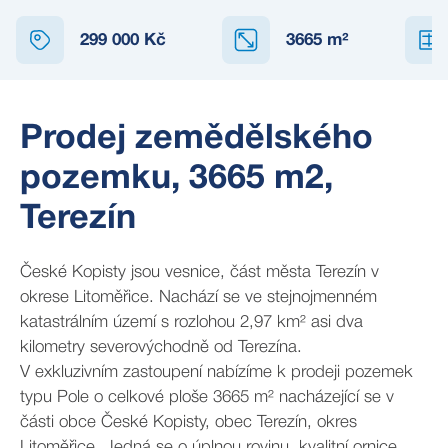
299 000 Kč
3665
m²
Prodej zemědělského
pozemku, 3665 m2,
Terezín
České Kopisty jsou vesnice, část města Terezín v
okrese Litoměřice. Nachází se ve stejnojmenném
katastrálním území s rozlohou 2,97 km² asi dva
kilometry severovýchodně od Terezína.
V exkluzivním zastoupení nabízíme k prodeji pozemek
typu Pole o celkové ploše 3665 m² nacházející se v
části obce České Kopisty, obec Terezín, okres
Litoměřice. Jedná se o úplnou rovinu, kvalitní ornice