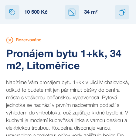
REZERVOVÁNO
10 500 Kč
34
m²
Rezervováno
Pronájem bytu 1+kk, 34
m2, Litoměřice
Nabízíme Vám pronájem bytu 1+kk v ulici Michalovická,
odkud to budete mít jen pár minut pěšky do centra
města s veškerou občanskou vybaveností. Bytová
jednotka se nachází v prvním nadzemním podlaží s
výhledem do vnitrobloku, což zajišťuje klidné bydlení. V
kuchyni je moderní kuchyňská linka s varnou deskou a
elektrickou troubou. Koupelna disponuje vanou,
umyvadlem a toaletou; ohřev vody zajišťuje bojler. Do