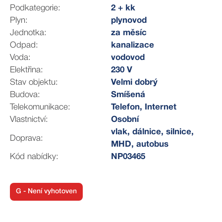
•⁠ ⁠Kauce: 27.800 Kč
Podkategorie:
2 + kk
Pokud cítíte, že by se vám tady mohlo dobře žít,
Plyn:
plynovod
napište nebo zavolejte.
Jednotka:
za měsíc
Odpad:
kanalizace
Právní a informační sdělení: Majitel si v případě více
Voda:
vodovod
zájemců vyhrazuje právo vybrat nejvýhodnější nabídku
Elektřina:
230 V
podle svých kritérií a zároveň si vyhrazuje právo zvolit
Stav objektu:
Velmi dobrý
nájemce.
Budova:
Smíšená
Veškeré zde uvedené údaje jsou informativní a
Telekomunikace:
Telefon, Internet
nepředstavují nabídku dle § 1731 a § 1732 občanského
Vlastnictví:
Osobní
zákoníku ani veřejný příslib dle § 1733 občanského
vlak, dálnice, silnice,
zákoníku. Z této inzerce nevzniká nárok na uzavření
Doprava:
MHD, autobus
smlouvy.
Kód nabídky:
NP03465
G - Není vyhotoven