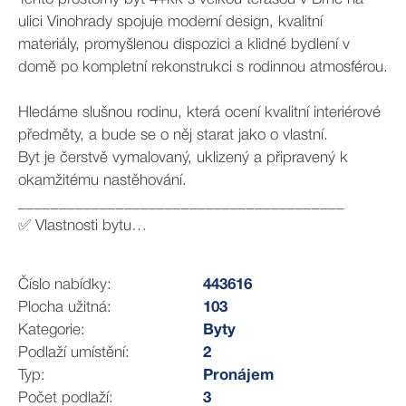
ulici Vinohrady spojuje moderní design, kvalitní
materiály, promyšlenou dispozici a klidné bydlení v
domě po kompletní rekonstrukci s rodinnou atmosférou.
Hledáme slušnou rodinu, která ocení kvalitní interiérové
předměty, a bude se o něj starat jako o vlastní.
Byt je čerstvě vymalovaný, uklizený a připravený k
okamžitému nastěhování.
________________________________________
✅ Vlastnosti bytu
• Dispozice: 4+kk
• Velká terasa o výměře 16 m²
Číslo nabídky:
443616
• Moderní byt v domě po kompletní rekonstrukci – v
Plocha užitná:
103
domě bydlí jen 3 rodiny
Kategorie:
Byty
• Nadstandardní provedení interiéru – dřevěná podlahy,
Podlaží umístění:
2
bezfalcové interiérové zárubně, dvoukřídlé
Typ:
Pronájem
bezpečnostní vstupní dveře
Počet podlaží:
3