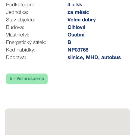
• Dřevěná okna se sítěmi proti hmyzu
Podkategorie:
4 + kk
• Samostatná šatna
Jednotka:
za měsíc
• Prostorný pokoj 33 m² s kuchyňským koutem se
Stav objektu:
Velmi dobrý
dvěma vstupy na terasu
Budova:
Cihlová
• Pracovna se dvěma okny, vybavená bílým nábytkem
Vlastnictví:
Osobní
• Byt je čistý, nově vymalovaný a připravený k
Energetický štítek:
B
nastěhování
Kód nabídky:
NP03768
• Volný ihned
Doprava:
silnice, MHD, autobus
________________________________________
✅ Vybavení bytu
Kuchyně
B - Velmi úsporná
Veškeré vybavení je součástí pronájmu.
• Moderní kuchyňská linka
• Lednice s mrazákem
• Indukční varná deska
• Elektrická trouba
• Mikrovlnná trouba
• Digestoř