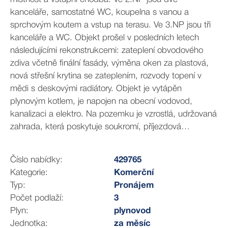
kanceláře, samostatné WC, koupelna s vanou a
sprchovým koutem a vstup na terasu. Ve 3.NP jsou tři
kanceláře a WC. Objekt prošel v posledních letech
následujícími rekonstrukcemi: zateplení obvodového
zdiva včetně finální fasády, výměna oken za plastová,
nová střešní krytina se zateplením, rozvody topení v
mědi s deskovými radiátory. Objekt je vytápěn
plynovým kotlem, je napojen na obecní vodovod,
kanalizaci a elektro. Na pozemku je vzrostlá, udržovaná
zahrada, která poskytuje soukromí, příjezdová
komunikace na oploceném pozemku je zpevněna
plošnou dlažbou a další parkovací stání zatravňovací
Číslo nabídky:
429765
dlažbou. Příjezd k zahradě domu je též po vlastním
Kategorie:
Komerční
pozemku, který je zpevněn betonovým povrchem. Pro
Typ:
Pronájem
více informací volejte makléře nabídky
Počet podlaží:
3
Plyn:
plynovod
Jednotka:
za měsíc