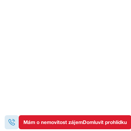
Chci
prohlídku nemovitosti
nebo
více informací.
Domluvte si prohlídku na nemovitosti anebo se mě na
cokoliv zeptejte, rád vám poradím.
delux@re-max.cz
+420 602 703 897
Mám o nemovitost zájem
Domluvit prohlídku