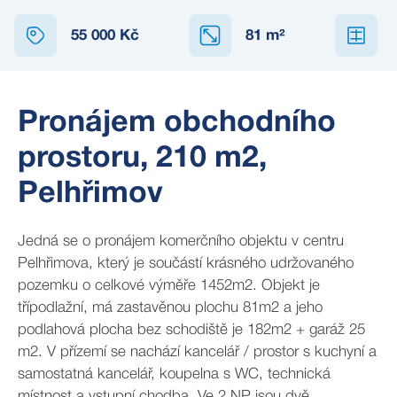
55 000 Kč
81
m²
Pronájem obchodního
prostoru, 210 m2,
Pelhřimov
Jedná se o pronájem komerčního objektu v centru
Pelhřimova, který je součástí krásného udržovaného
pozemku o celkové výměře 1452m2. Objekt je
třípodlažní, má zastavěnou plochu 81m2 a jeho
podlahová plocha bez schodiště je 182m2 + garáž 25
m2. V přízemí se nachází kancelář / prostor s kuchyní a
samostatná kancelář, koupelna s WC, technická
místnost a vstupní chodba. Ve 2.NP jsou dvě