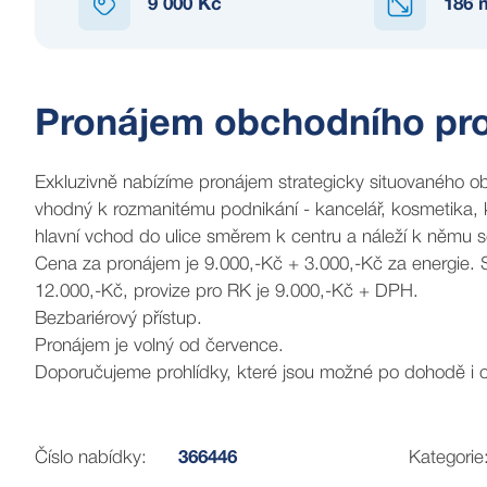
9 000 Kč
186
Pronájem obchodního pros
Exkluzivně nabízíme pronájem strategicky situovaného obchodních prostoru o výměře 65m2, v
vhodný k rozmanitému podnikání - kancelář, kosmetika, kadeřnice, masérka ...aj. Prostor se skládá ze 2 místností, které mají
hlavní vchod do ulice směrem k centru a
Cena za pronájem je 9.000,-Kč + 3.000,-Kč za energie. Samostatný měřák na vodu a na elektřinu pro oba prostory. Vratná kauce
12.000,-Kč, provize pro RK je 9.000,-Kč + DPH.
Bezbariérový přístup.
Pronájem je volný od července.
Doporučujeme prohlídky, které jsou možné po dohodě i 
Číslo nabídky:
366446
Kategorie