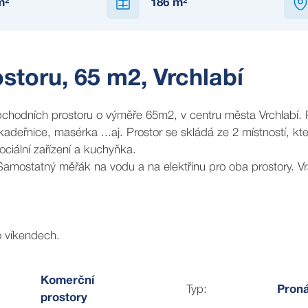
m²
186
m²
toru, 65 m2, Vrchlabí
 centru města Vrchlabí. Prostor je
 náleží k němu sociální zařízení a kuchyňka.
o víkendech.
Komerční
:
Typ:
Pron
prostory