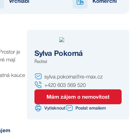
Vrchlabí
Komerční
Sylva Pokorná
Ředitel
sylva.pokorna@re-max.cz
+420 603 569 520
Mám zájem o nemovitost
Vytisknout
Poslat emailem
ájem