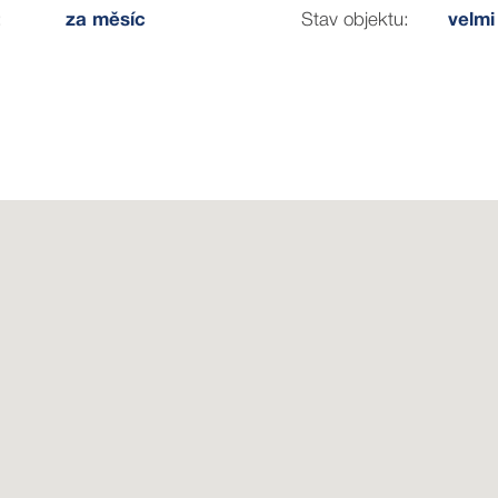
:
za měsíc
Stav objektu:
velmi