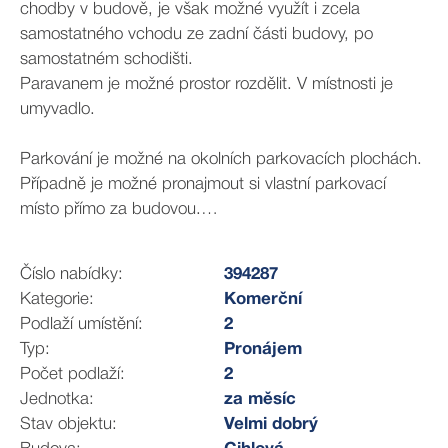
chodby v budově, je však možné využít i zcela
samostatného vchodu ze zadní části budovy, po
samostatném schodišti.
Paravanem je možné prostor rozdělit. V místnosti je
umyvadlo.
Parkování je možné na okolních parkovacích plochách.
Případně je možné pronajmout si vlastní parkovací
místo přímo za budovou.
V objektu aktuálně nabízíme další prostory k nájmu
(kanceláře, kadeřnictví, solnou jeskyni, fitness atd).
Číslo nabídky:
394287
Kategorie:
Komerční
Nájemné činí 18.266 Kč/měsíčně, energie a služby jsou
Podlaží umístění:
2
v částce 6.480 Kč/měsíčně.
Typ:
Pronájem
Individuálně lze jednat i o nájmu na jednorázové nebo
Počet podlaží:
2
opakované akce.
Jednotka:
za měsíc
Majitel nepožaduje kauci. Nájemník neplatí provizi RK.
Stav objektu:
Velmi dobrý