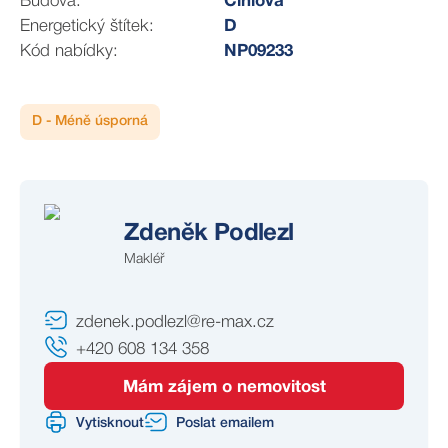
Budova:
Cihlová
Tato exkluzivní nabídka je ideální pro podnikatele
Energetický štítek:
D
hledající prostorné a elegantní komerční prostory s
Kód nabídky:
NP09233
vynikající dostupností a skvělým potenciálem pro růst a
rozvoj vašeho podnikání.
V případě zájmu o nájem těchto unikátních prostor nás
D - Méně úsporná
neváhejte kontaktovat pro bližší informace a domluvení
prohlídky.
Zdeněk Podlezl
Makléř
zdenek.podlezl@re-max.cz
+420 608 134 358
Mám zájem o nemovitost
Vytisknout
Poslat emailem