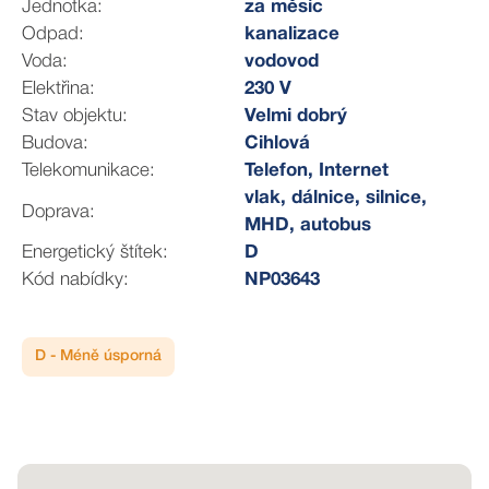
Jednotka:
za měsíc
Budova má k dispozici celkem tři výtahy a jednu
Odpad:
kanalizace
venkovní plošinu.
Voda:
vodovod
V přízemí budovy se nachází hojně využívané
Elektřina:
230 V
reprocentrum.
Stav objektu:
Velmi dobrý
Budova:
Cihlová
Vzhledem k ideální poloze na trase cyklostezky je
Telekomunikace:
Telefon, Internet
dispozici pro nadšené cyklisty úschovna kol a sprcha.
vlak, dálnice, silnice,
Pro bližší informace mě neváhejte kontaktovat.
Doprava:
MHD, autobus
Energetický štítek:
D
Kód nabídky:
NP03643
D - Méně úsporná