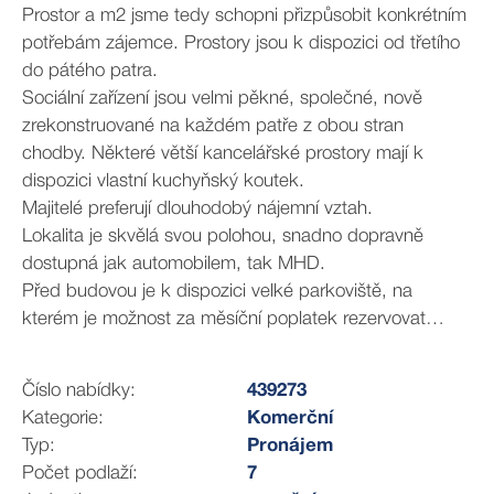
Prostor a m2 jsme tedy schopni přizpůsobit konkrétním
potřebám zájemce. Prostory jsou k dispozici od třetího
do pátého patra.
Sociální zařízení jsou velmi pěkné, společné, nově
zrekonstruované na každém patře z obou stran
chodby. Některé větší kancelářské prostory mají k
dispozici vlastní kuchyňský koutek.
Majitelé preferují dlouhodobý nájemní vztah.
Lokalita je skvělá svou polohou, snadno dopravně
dostupná jak automobilem, tak MHD.
Před budovou je k dispozici velké parkoviště, na
kterém je možnost za měsíční poplatek rezervovat
parkovací stání (u kanceláří s min. plochou 30 m2).
V budově je nepřetržitá recepční služba s možností
Číslo nabídky:
439273
přebírání zásilek. Přístup do budovy je umožněn 24h
Kategorie:
Komerční
denně.
Typ:
Pronájem
Ve společných prostorách je zabudován kamerový
Počet podlaží:
7
systém.