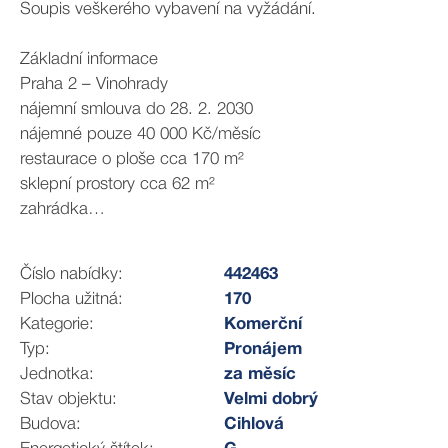
Soupis veškerého vybavení na vyžádání.
Základní informace
Praha 2 – Vinohrady
nájemní smlouva do 28. 2. 2030
nájemné pouze 40 000 Kč/měsíc
restaurace o ploše cca 170 m²
sklepní prostory cca 62 m²
zahrádka
kapacita 50 míst uvnitř + 20 míst na zahrádce
možnost okamžitého převzetí provozu
Číslo nabídky:
442463
Plocha užitná:
170
Součástí přenechání:
Kategorie:
Komerční
Kompletní vybavení restaurace
Typ:
Pronájem
profesionálně vybavená kuchyně
Jednotka:
za měsíc
kompletní inventář
Stav objektu:
Velmi dobrý
vybavení baru
Budova:
Cihlová
nábytek a interiér restaurace