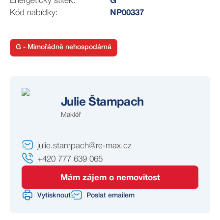
Energetický štítek:
G
pokladní systém Dotykačka
Kód nabídky:
NP00337
skladové zásoby dle dohody
Značka a marketing
Možnost převzít:
G - Mimořádně nehospodárná
název restaurace
logo a vizuální identitu
webové stránky a doménu
Instagram
Julie Štampach
Facebook
Makléř
Google profil
databázi klientů
receptury a technologické postupy
julie.stampach@re-max.cz
provozní manuály
+420 777 639 065
Rozvozové služby
Mám zájem o nemovitost
Aktivní účty:
Vytisknout
Poslat emailem
Wolt
Bolt Food